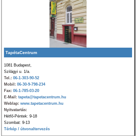
TapétaCentrum
1081 Budapest,
Szilágyi u. 1/a.
Tel.:
06-1-303-90-52
Mobil:
06-30-9-798-234
Fax:
06-1-785-03-20
E-Mail:
tapeta@tapetacentrum.hu
Weblap:
www.tapetacentrum.hu
Nyitvatartás:
Hétfő-Péntek: 9-18
Szombat: 9-13
Térkép / útvonaltervezés