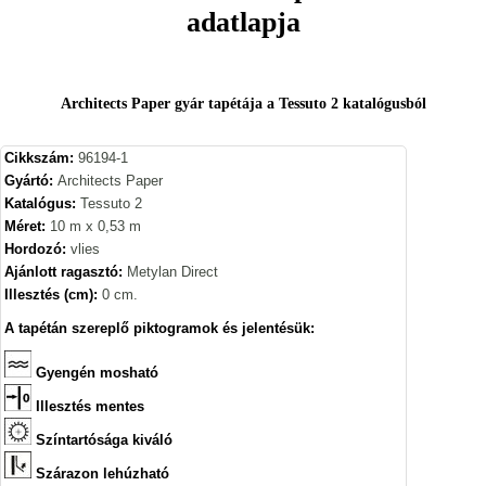
adatlapja
Architects Paper gyár tapétája a Tessuto 2 katalógusból
Cikkszám:
96194-1
Gyártó:
Architects Paper
Katalógus:
Tessuto 2
Méret:
10 m x 0,53 m
Hordozó:
vlies
Ajánlott ragasztó:
Metylan Direct
Illesztés (cm):
0 cm.
A tapétán szereplő piktogramok és jelentésük:
Gyengén mosható
Illesztés mentes
Színtartósága kiváló
Szárazon lehúzható