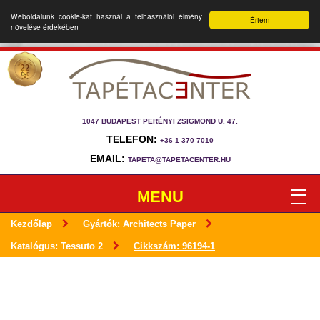
Weboldalunk cookie-kat használ a felhasználói élmény
Értem
növelése érdekében
1047 BUDAPEST PERÉNYI ZSIGMOND U. 47.
TELEFON:
+36 1 370 7010
EMAIL:
TAPETA@TAPETACENTER.HU
MENU
Kezdőlap
Gyártók: Architects Paper
Katalógus: Tessuto 2
Cikkszám: 96194-1