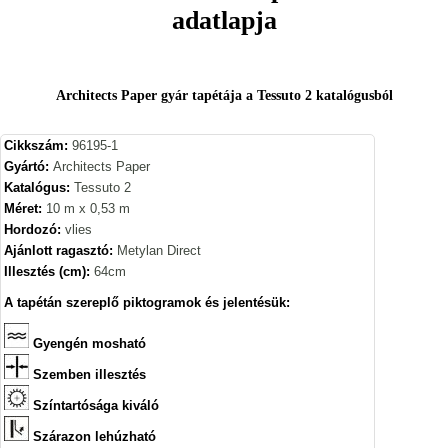
adatlapja
Architects Paper gyár tapétája a Tessuto 2 katalógusból
Cikkszám:
96195-1
Gyártó:
Architects Paper
Katalógus:
Tessuto 2
Méret:
10 m x 0,53 m
Hordozó:
vlies
Ajánlott ragasztó:
Metylan Direct
Illesztés (cm):
64cm
A tapétán szereplő piktogramok és jelentésük:
Gyengén mosható
Szemben illesztés
Színtartósága kiváló
Szárazon lehúzható