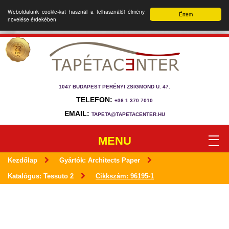
Weboldalunk cookie-kat használ a felhasználói élmény
Értem
növelése érdekében
1047 BUDAPEST PERÉNYI ZSIGMOND U. 47.
TELEFON:
+36 1 370 7010
EMAIL:
TAPETA@TAPETACENTER.HU
MENU
Kezdőlap
Gyártók: Architects Paper
Katalógus: Tessuto 2
Cikkszám: 96195-1