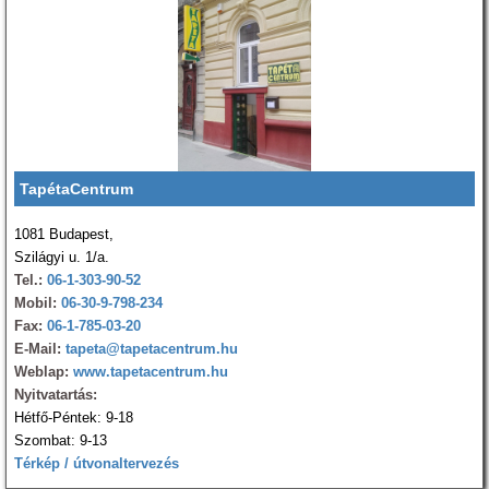
TapétaCentrum
1081 Budapest,
Szilágyi u. 1/a.
Tel.:
06-1-303-90-52
Mobil:
06-30-9-798-234
Fax:
06-1-785-03-20
E-Mail:
tapeta@tapetacentrum.hu
Weblap:
www.tapetacentrum.hu
Nyitvatartás:
Hétfő-Péntek: 9-18
Szombat: 9-13
Térkép / útvonaltervezés