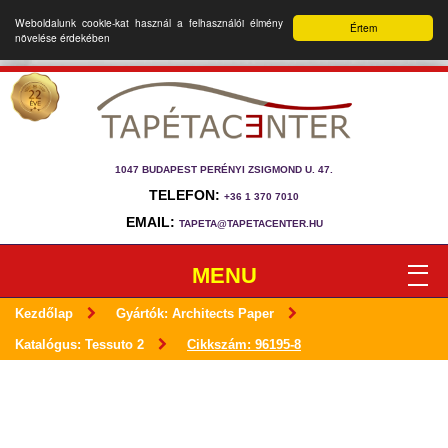
Weboldalunk cookie-kat használ a felhasználói élmény
Értem
növelése érdekében
1047 BUDAPEST PERÉNYI ZSIGMOND U. 47.
TELEFON:
+36 1 370 7010
EMAIL:
TAPETA@TAPETACENTER.HU
MENU
Kezdőlap
Gyártók: Architects Paper
Katalógus: Tessuto 2
Cikkszám: 96195-8