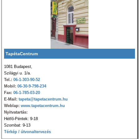
TapétaCentrum
1081 Budapest,
Szilágyi u. 1/a.
Tel.:
06-1-303-90-52
Mobil:
06-30-9-798-234
Fax:
06-1-785-03-20
E-Mail:
tapeta@tapetacentrum.hu
Weblap:
www.tapetacentrum.hu
Nyitvatartás:
Hétfő-Péntek: 9-18
Szombat: 9-13
Térkép / útvonaltervezés