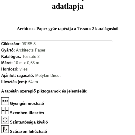
adatlapja
Architects Paper gyár tapétája a Tessuto 2 katalógusból
Cikkszám:
96195-8
Gyártó:
Architects Paper
Katalógus:
Tessuto 2
Méret:
10 m x 0,53 m
Hordozó:
vlies
Ajánlott ragasztó:
Metylan Direct
Illesztés (cm):
64cm
A tapétán szereplő piktogramok és jelentésük:
Gyengén mosható
Szemben illesztés
Színtartósága kiváló
Szárazon lehúzható