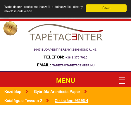
Weboldalunk cookie-kat használ a felhasználói élmény
Értem
növelése érdekében
1047 BUDAPEST PERÉNYI ZSIGMOND U. 47.
TELEFON:
+36 1 370 7010
EMAIL:
TAPETA@TAPETACENTER.HU
MENU
Kezdőlap
Gyártók: Architects Paper
Katalógus: Tessuto 2
Cikkszám: 96196-4