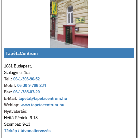
TapétaCentrum
1081 Budapest,
Szilágyi u. 1/a.
Tel.:
06-1-303-90-52
Mobil:
06-30-9-798-234
Fax:
06-1-785-03-20
E-Mail:
tapeta@tapetacentrum.hu
Weblap:
www.tapetacentrum.hu
Nyitvatartás:
Hétfő-Péntek: 9-18
Szombat: 9-13
Térkép / útvonaltervezés