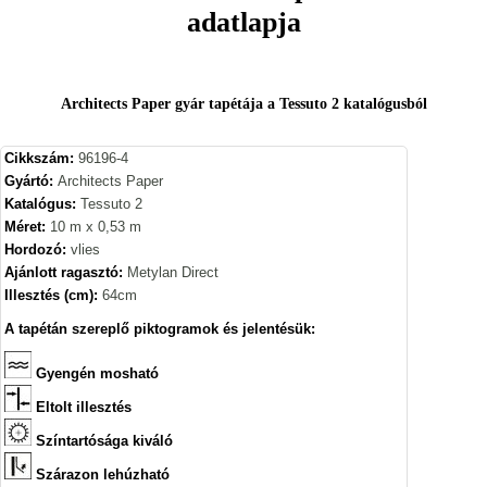
adatlapja
Architects Paper gyár tapétája a Tessuto 2 katalógusból
Cikkszám:
96196-4
Gyártó:
Architects Paper
Katalógus:
Tessuto 2
Méret:
10 m x 0,53 m
Hordozó:
vlies
Ajánlott ragasztó:
Metylan Direct
Illesztés (cm):
64cm
A tapétán szereplő piktogramok és jelentésük:
Gyengén mosható
Eltolt illesztés
Színtartósága kiváló
Szárazon lehúzható