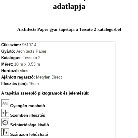
adatlapja
Architects Paper gyár tapétája a Tessuto 2 katalógusból
Cikkszám:
96197-4
Gyártó:
Architects Paper
Katalógus:
Tessuto 2
Méret:
10 m x 0,53 m
Hordozó:
vlies
Ajánlott ragasztó:
Metylan Direct
Illesztés (cm):
16cm
A tapétán szereplő piktogramok és jelentésük:
Gyengén mosható
Szemben illesztés
Színtartósága kiváló
Szárazon lehúzható