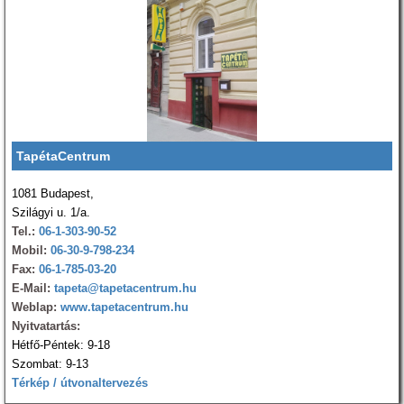
TapétaCentrum
1081 Budapest,
Szilágyi u. 1/a.
Tel.:
06-1-303-90-52
Mobil:
06-30-9-798-234
Fax:
06-1-785-03-20
E-Mail:
tapeta@tapetacentrum.hu
Weblap:
www.tapetacentrum.hu
Nyitvatartás:
Hétfő-Péntek: 9-18
Szombat: 9-13
Térkép / útvonaltervezés