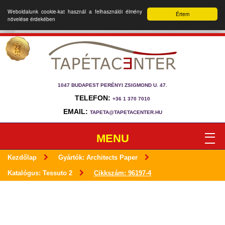
Weboldalunk cookie-kat használ a felhasználói élmény
Értem
növelése érdekében
1047 BUDAPEST PERÉNYI ZSIGMOND U. 47.
TELEFON:
+36 1 370 7010
EMAIL:
TAPETA@TAPETACENTER.HU
MENU
Kezdőlap
Gyártók: Architects Paper
Katalógus: Tessuto 2
Cikkszám: 96197-4