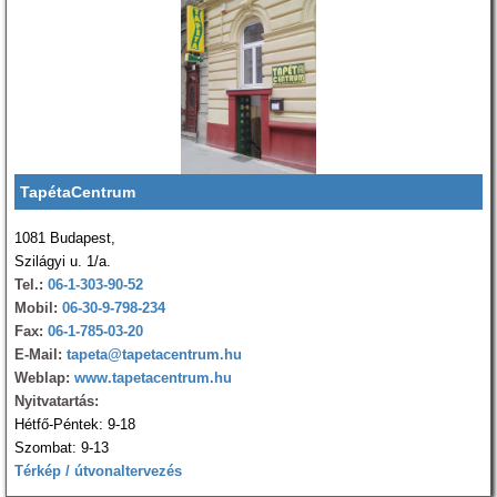
TapétaCentrum
1081 Budapest,
Szilágyi u. 1/a.
Tel.:
06-1-303-90-52
Mobil:
06-30-9-798-234
Fax:
06-1-785-03-20
E-Mail:
tapeta@tapetacentrum.hu
Weblap:
www.tapetacentrum.hu
Nyitvatartás:
Hétfő-Péntek: 9-18
Szombat: 9-13
Térkép / útvonaltervezés