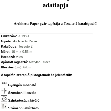
adatlapja
Architects Paper gyár tapétája a Tessuto 2 katalógusból
Cikkszám:
96198-1
Gyártó:
Architects Paper
Katalógus:
Tessuto 2
Méret:
10 m x 0,53 m
Hordozó:
vlies
Ajánlott ragasztó:
Metylan Direct
Illesztés (cm):
64cm
A tapétán szereplő piktogramok és jelentésük:
Gyengén mosható
Szemben illesztés
Színtartósága kiváló
Szárazon lehúzható