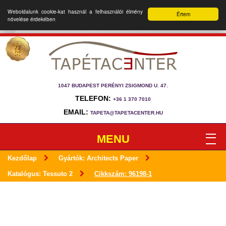
Weboldalunk cookie-kat használ a felhasználói élmény
Értem
növelése érdekében
1047 BUDAPEST PERÉNYI ZSIGMOND U. 47.
TELEFON:
+36 1 370 7010
EMAIL:
TAPETA@TAPETACENTER.HU
MENU
Kezdőlap
Gyártók: Architects Paper
Katalógus: Tessuto 2
Cikkszám: 96198-1