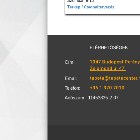
Szombat: 9-13
Térkép / útvonaltervezés
ELÉRHETŐSÉGEK
1047 Budapest Perény
Cím:
Zsigmond u. 47.
tapeta@tapetacenter.
Email:
+36 1 370 7010
Telefon:
Adószám:
11453835-2-07