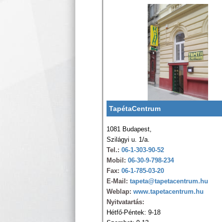
TapétaCentrum
1081 Budapest,
Szilágyi u. 1/a.
Tel.:
06-1-303-90-52
Mobil:
06-30-9-798-234
Fax:
06-1-785-03-20
E-Mail:
tapeta@tapetacentrum.hu
Weblap:
www.tapetacentrum.hu
Nyitvatartás:
Hétfő-Péntek: 9-18