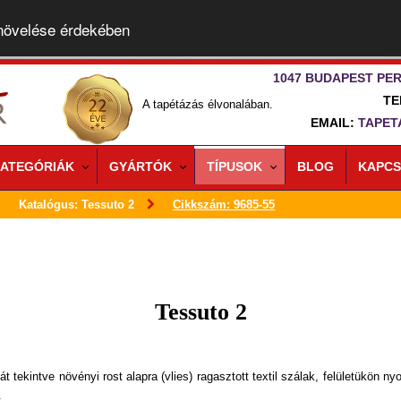
 növelése érdekében
1047 BUDAPEST PER
TE
A tapétázás élvonalában.
EMAIL:
TAPET
ATEGÓRIÁK
GYÁRTÓK
TÍPUSOK
BLOG
KAPCS
Katalógus: Tessuto 2
Cikkszám: 9685-55
Tessuto 2
t tekintve növényi rost alapra (vlies) ragasztott textil szálak, felületükön n
.