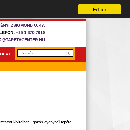
Értem
ÉNYI ZSIGMOND U. 47.
LEFON:
+36 1 370 7010
A@TAPETACENTER.HU
OLAT
yomtatott kivitelben. Igazán gyönyörű tapéta