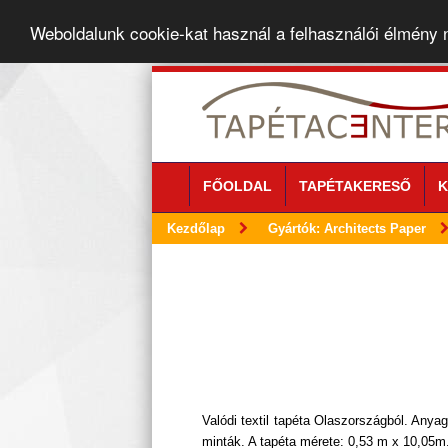
Weboldalunk cookie-kat használ a felhasználói élmény
FŐOLDAL
TAPÉTAKERESŐ
K
Kezdőlap
Gyártók: Architects Paper
Valódi textil tapéta Olaszországból. Anyagá
minták. A tapéta mérete: 0,53 m x 10,05m