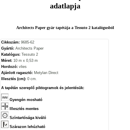
adatlapja
Architects Paper gyár tapétája a Tessuto 2 katalógusból
Cikkszám:
9685-62
Gyártó:
Architects Paper
Katalógus:
Tessuto 2
Méret:
10 m x 0,53 m
Hordozó:
vlies
Ajánlott ragasztó:
Metylan Direct
Illesztés (cm):
0 cm.
A tapétán szereplő piktogramok és jelentésük:
Gyengén mosható
Illesztés mentes
Színtartósága kiváló
Szárazon lehúzható