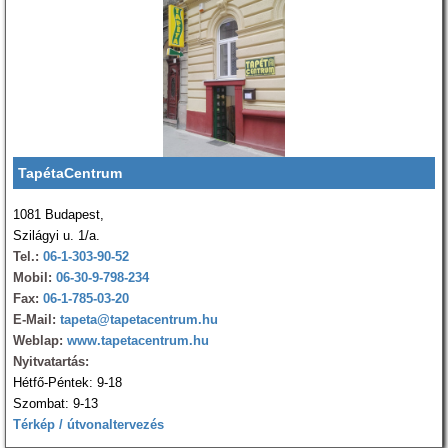
TapétaCentrum
1081 Budapest,
Szilágyi u. 1/a.
Tel.:
06-1-303-90-52
Mobil:
06-30-9-798-234
Fax:
06-1-785-03-20
E-Mail:
tapeta@tapetacentrum.hu
Weblap:
www.tapetacentrum.hu
Nyitvatartás:
Hétfő-Péntek: 9-18
Szombat: 9-13
Térkép / útvonaltervezés