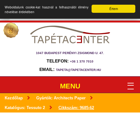
Weboldalunk cookie-kat használ a felhasználói élmény
Értem
növelése érdekében
1047 BUDAPEST PERÉNYI ZSIGMOND U. 47.
TELEFON:
+36 1 370 7010
EMAIL:
TAPETA@TAPETACENTER.HU
MENU
Kezdőlap
Gyártók: Architects Paper
Katalógus: Tessuto 2
Cikkszám: 9685-62