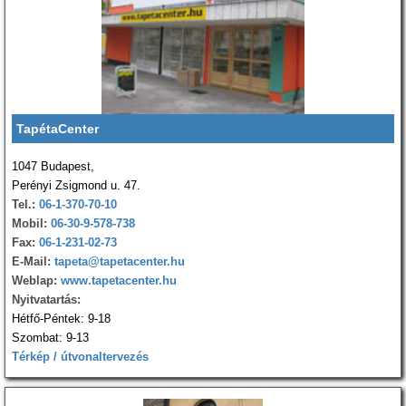
TapétaCenter
1047 Budapest,
Perényi Zsigmond u. 47.
Tel.:
06-1-370-70-10
Mobil:
06-30-9-578-738
Fax:
06-1-231-02-73
E-Mail:
tapeta@tapetacenter.hu
Weblap:
www.tapetacenter.hu
Nyitvatartás:
Hétfő-Péntek: 9-18
Szombat: 9-13
Térkép / útvonaltervezés