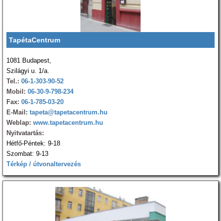
TapétaCentrum
1081 Budapest,
Szilágyi u. 1/a.
Tel.:
06-1-303-90-52
Mobil:
06-30-9-798-234
Fax:
06-1-785-03-20
E-Mail:
tapeta@tapetacentrum.hu
Weblap:
www.tapetacentrum.hu
Nyitvatartás:
Hétfő-Péntek: 9-18
Szombat: 9-13
Térkép / útvonaltervezés