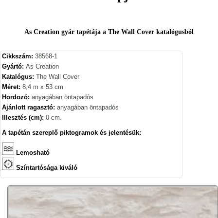
As Creation gyár tapétája a The Wall Cover katalógusból
Cikkszám:
38568-1
Gyártó:
As Creation
Katalógus:
The Wall Cover
Méret:
8,4 m x 53 cm
Hordozó:
anyagában öntapadós
Ajánlott ragasztó:
anyagában öntapadós
Illesztés (cm):
0 cm.
A tapétán szereplő piktogramok és jelentésük:
Lemosható
Színtartósága kiváló