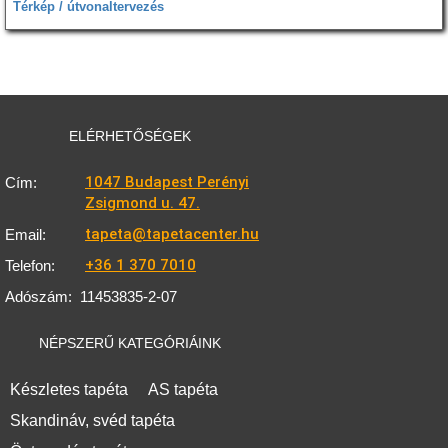
Térkép / útvonaltervezés
ELÉRHETŐSÉGEK
1047 Budapest Perényi
Cím:
Zsigmond u. 47.
tapeta@tapetacenter.hu
Email:
+36 1 370 7010
Telefon:
Adószám:
11453835-2-07
NÉPSZERŰ KATEGÓRIÁINK
Készletes tapéta
AS tapéta
Skandináv, svéd tapéta