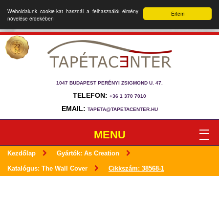
Weboldalunk cookie-kat használ a felhasználói élmény
Értem
növelése érdekében
1047 BUDAPEST PERÉNYI ZSIGMOND U. 47.
TELEFON:
+36 1 370 7010
EMAIL:
TAPETA@TAPETACENTER.HU
MENU
Kezdőlap
Gyártók: As Creation
Katalógus: The Wall Cover
Cikkszám: 38568-1