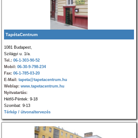
TapétaCentrum
1081 Budapest,
Szilágyi u. 1/a.
Tel.:
06-1-303-90-52
Mobil:
06-30-9-798-234
Fax:
06-1-785-03-20
E-Mail:
tapeta@tapetacentrum.hu
Weblap:
www.tapetacentrum.hu
Nyitvatartás:
Hétfő-Péntek: 9-18
Szombat: 9-13
Térkép / útvonaltervezés