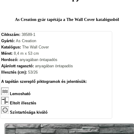
As Creation gyár tapétája a The Wall Cover katalógusból
Cikkszám:
38589-1
Gyártó:
As Creation
Katalógus:
The Wall Cover
Méret:
8,4 m x 53 cm
Hordozó:
anyagában öntapadós
Ajánlott ragasztó:
anyagában öntapadós
Illesztés (cm):
53/26
A tapétán szereplő piktogramok és jelentésük:
Lemosható
Eltolt illesztés
Színtartósága kiváló