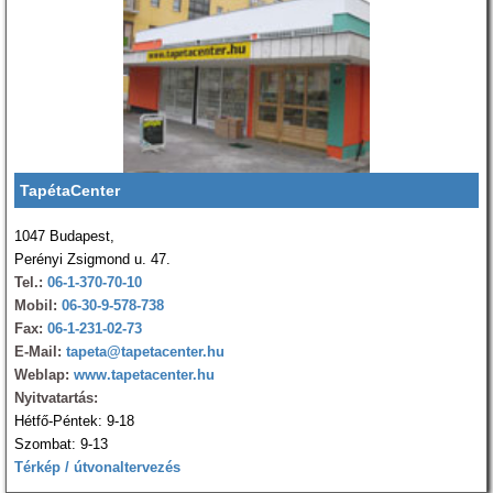
TapétaCenter
1047 Budapest,
Perényi Zsigmond u. 47.
Tel.:
06-1-370-70-10
Mobil:
06-30-9-578-738
Fax:
06-1-231-02-73
E-Mail:
tapeta@tapetacenter.hu
Weblap:
www.tapetacenter.hu
Nyitvatartás:
Hétfő-Péntek: 9-18
Szombat: 9-13
Térkép / útvonaltervezés