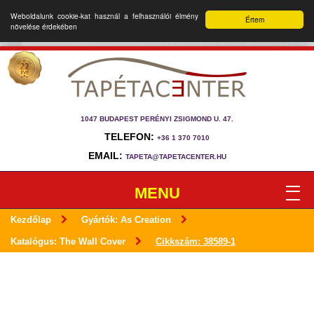
Weboldalunk cookie-kat használ a felhasználói élmény
Értem
növelése érdekében
1047 BUDAPEST PERÉNYI ZSIGMOND U. 47.
TELEFON:
+36 1 370 7010
EMAIL:
TAPETA@TAPETACENTER.HU
MENU
Kezdőlap
Gyártók: As Creation
Katalógus: The Wall Cover
Cikkszám: 38589-1