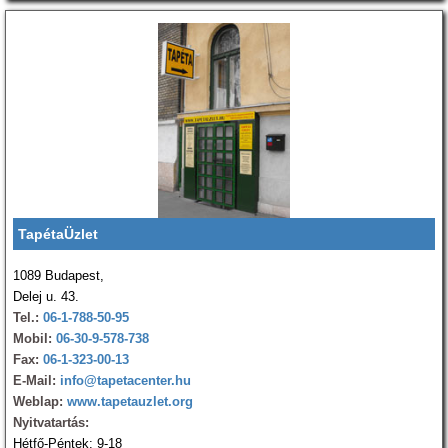
TapétaÜzlet
1089 Budapest,
Delej u. 43.
Tel.:
06-1-788-50-95
Mobil:
06-30-9-578-738
Fax:
06-1-323-00-13
E-Mail:
info@tapetacenter.hu
Weblap:
www.tapetauzlet.org
Nyitvatartás:
Hétfő-Péntek: 9-18