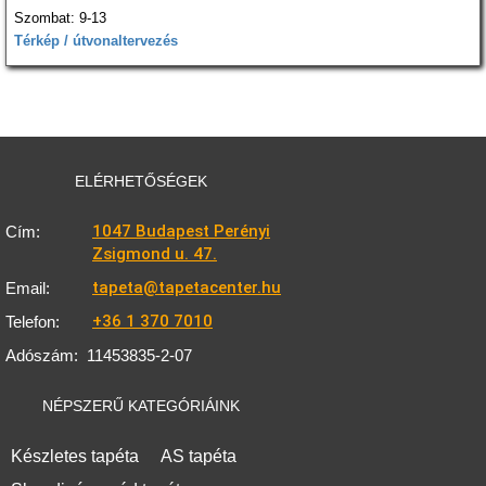
Szombat: 9-13
Térkép / útvonaltervezés
ELÉRHETŐSÉGEK
1047 Budapest Perényi
Cím:
Zsigmond u. 47.
tapeta@tapetacenter.hu
Email:
+36 1 370 7010
Telefon:
Adószám:
11453835-2-07
NÉPSZERŰ KATEGÓRIÁINK
Készletes tapéta
AS tapéta