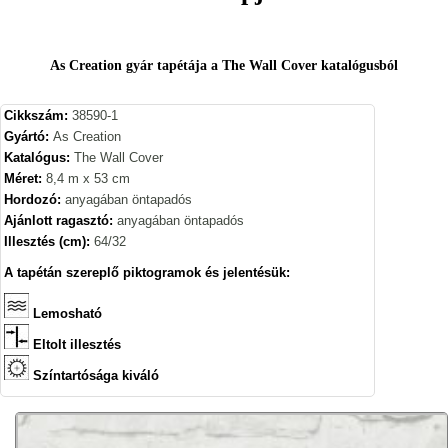
As Creation gyár tapétája a The Wall Cover katalógusból
Cikkszám:
38590-1
Gyártó:
As Creation
Katalógus:
The Wall Cover
Méret:
8,4 m x 53 cm
Hordozó:
anyagában öntapadós
Ajánlott ragasztó:
anyagában öntapadós
Illesztés (cm):
64/32
A tapétán szereplő piktogramok és jelentésük:
Lemosható
Eltolt illesztés
Színtartósága kiváló