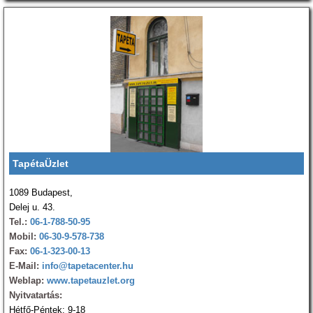
TapétaÜzlet
1089 Budapest,
Delej u. 43.
Tel.:
06-1-788-50-95
Mobil:
06-30-9-578-738
Fax:
06-1-323-00-13
E-Mail:
info@tapetacenter.hu
Weblap:
www.tapetauzlet.org
Nyitvatartás:
Hétfő-Péntek: 9-18