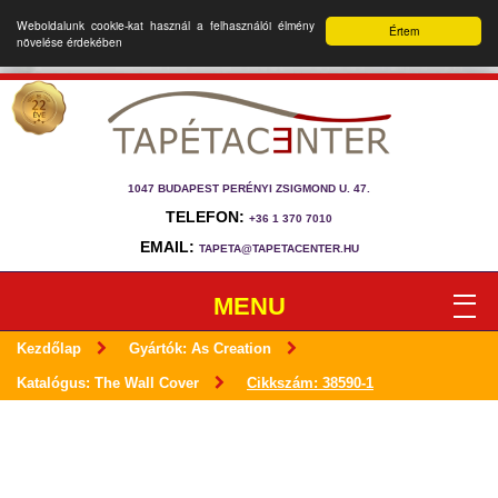
Weboldalunk cookie-kat használ a felhasználói élmény
Értem
növelése érdekében
1047 BUDAPEST PERÉNYI ZSIGMOND U. 47.
TELEFON:
+36 1 370 7010
EMAIL:
TAPETA@TAPETACENTER.HU
MENU
Kezdőlap
Gyártók: As Creation
Katalógus: The Wall Cover
Cikkszám: 38590-1