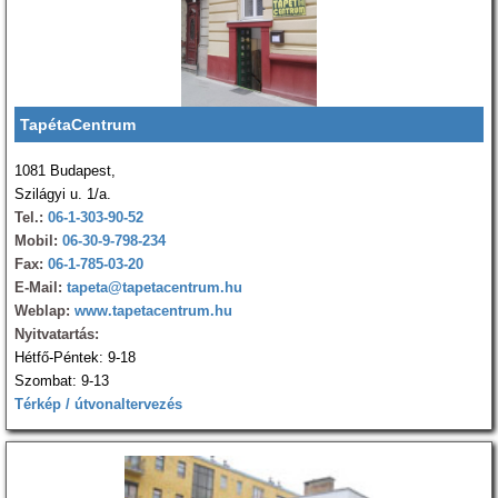
TapétaCentrum
1081 Budapest,
Szilágyi u. 1/a.
Tel.:
06-1-303-90-52
Mobil:
06-30-9-798-234
Fax:
06-1-785-03-20
E-Mail:
tapeta@tapetacentrum.hu
Weblap:
www.tapetacentrum.hu
Nyitvatartás:
Hétfő-Péntek: 9-18
Szombat: 9-13
Térkép / útvonaltervezés