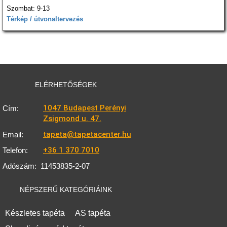
Szombat: 9-13
Térkép / útvonaltervezés
ELÉRHETŐSÉGEK
1047 Budapest Perényi
Cím:
Zsigmond u. 47.
tapeta@tapetacenter.hu
Email:
+36 1 370 7010
Telefon:
Adószám:
11453835-2-07
NÉPSZERŰ KATEGÓRIÁINK
Készletes tapéta
AS tapéta