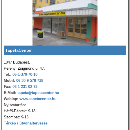
TapétaCenter
1047 Budapest,
Perényi Zsigmond u. 47.
Tel.:
06-1-370-70-10
Mobil:
06-30-9-578-738
Fax:
06-1-231-02-73
E-Mail:
tapeta@tapetacenter.hu
Weblap:
www.tapetacenter.hu
Nyitvatartás:
Hétfő-Péntek: 9-18
Szombat: 9-13
Térkép / útvonaltervezés