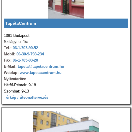
TapétaCentrum
1081 Budapest,
Szilágyi u. 1/a.
Tel.:
06-1-303-90-52
Mobil:
06-30-9-798-234
Fax:
06-1-785-03-20
E-Mail:
tapeta@tapetacentrum.hu
Weblap:
www.tapetacentrum.hu
Nyitvatartás:
Hétfő-Péntek: 9-18
Szombat: 9-13
Térkép / útvonaltervezés