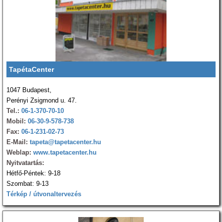
TapétaCenter
1047 Budapest,
Perényi Zsigmond u. 47.
Tel.:
06-1-370-70-10
Mobil:
06-30-9-578-738
Fax:
06-1-231-02-73
E-Mail:
tapeta@tapetacenter.hu
Weblap:
www.tapetacenter.hu
Nyitvatartás:
Hétfő-Péntek: 9-18
Szombat: 9-13
Térkép / útvonaltervezés