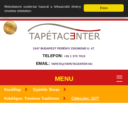
Weboldalunk cookie-kat használ a felhasználói élmény
Értem
növelése érdekében
1047 BUDAPEST PERÉNYI ZSIGMOND U. 47.
TELEFON:
+36 1 370 7010
EMAIL:
TAPETA@TAPETACENTER.HU
MENU
Kezdőlap
Gyártók: Boras
Katalógus: Timeless Traditions
Cikkszám: 3277