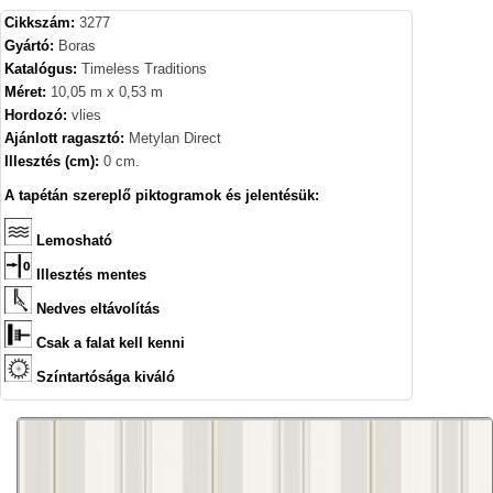
Cikkszám:
3277
Gyártó:
Boras
Katalógus:
Timeless Traditions
Méret:
10,05 m x 0,53 m
Hordozó:
vlies
Ajánlott ragasztó:
Metylan Direct
Illesztés (cm):
0 cm.
A tapétán szereplő piktogramok és jelentésük:
Lemosható
Illesztés mentes
Nedves eltávolítás
Csak a falat kell kenni
Színtartósága kiváló