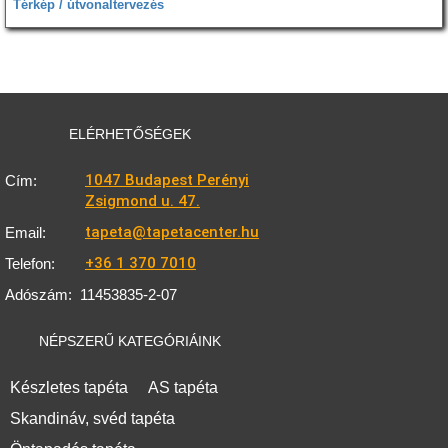
Térkép / útvonaltervezés
ELÉRHETŐSÉGEK
1047 Budapest Perényi
Cím:
Zsigmond u. 47.
tapeta@tapetacenter.hu
Email:
+36 1 370 7010
Telefon:
Adószám:
11453835-2-07
NÉPSZERŰ KATEGÓRIÁINK
Készletes tapéta
AS tapéta
Skandináv, svéd tapéta