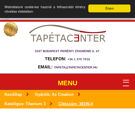
Weboldalunk cookie-kat használ a felhasználói élmény
Értem
növelése érdekében
1047 BUDAPEST PERÉNYI ZSIGMOND U. 47.
TELEFON:
+36 1 370 7010
EMAIL:
TAPETA@TAPETACENTER.HU
MENU
Kezdőlap
Gyártók: As Creation
Katalógus: Titanium 3
Cikkszám: 38196-4