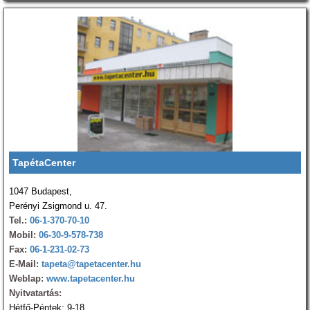
TapétaCenter
1047 Budapest,
Perényi Zsigmond u. 47.
Tel.:
06-1-370-70-10
Mobil:
06-30-9-578-738
Fax:
06-1-231-02-73
E-Mail:
tapeta@tapetacenter.hu
Weblap:
www.tapetacenter.hu
Nyitvatartás:
Hétfő-Péntek: 9-18