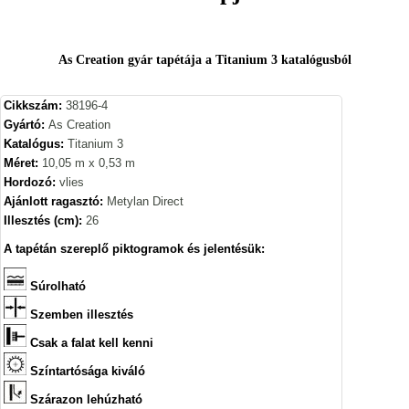
As Creation gyár tapétája a Titanium 3 katalógusból
Cikkszám:
38196-4
Gyártó:
As Creation
Katalógus:
Titanium 3
Méret:
10,05 m x 0,53 m
Hordozó:
vlies
Ajánlott ragasztó:
Metylan Direct
Illesztés (cm):
26
A tapétán szereplő piktogramok és jelentésük:
Súrolható
Szemben illesztés
Csak a falat kell kenni
Színtartósága kiváló
Szárazon lehúzható