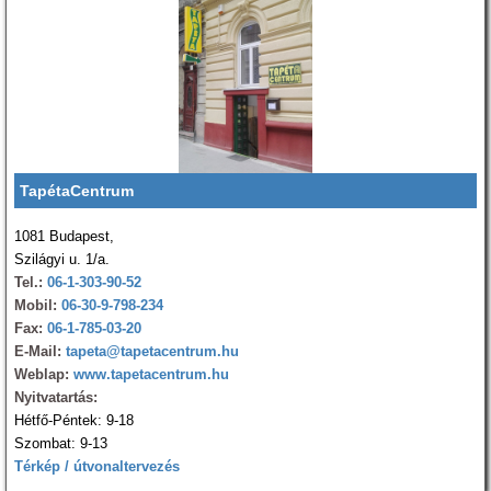
TapétaCentrum
1081 Budapest,
Szilágyi u. 1/a.
Tel.:
06-1-303-90-52
Mobil:
06-30-9-798-234
Fax:
06-1-785-03-20
E-Mail:
tapeta@tapetacentrum.hu
Weblap:
www.tapetacentrum.hu
Nyitvatartás:
Hétfő-Péntek: 9-18
Szombat: 9-13
Térkép / útvonaltervezés