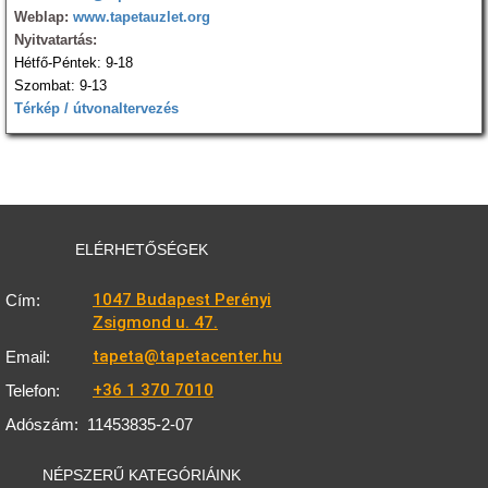
Weblap:
www.tapetauzlet.org
Nyitvatartás:
Hétfő-Péntek: 9-18
Szombat: 9-13
Térkép / útvonaltervezés
ELÉRHETŐSÉGEK
1047 Budapest Perényi
Cím:
Zsigmond u. 47.
tapeta@tapetacenter.hu
Email:
+36 1 370 7010
Telefon:
Adószám:
11453835-2-07
NÉPSZERŰ KATEGÓRIÁINK