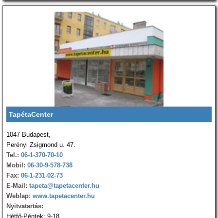
TapétaCenter
1047 Budapest,
Perényi Zsigmond u. 47.
Tel.:
06-1-370-70-10
Mobil:
06-30-9-578-738
Fax:
06-1-231-02-73
E-Mail:
tapeta@tapetacenter.hu
Weblap:
www.tapetacenter.hu
Nyitvatartás:
Hétfő-Péntek: 9-18