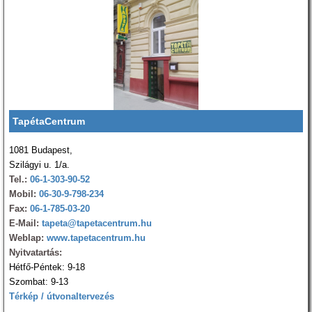
TapétaCentrum
1081 Budapest,
Szilágyi u. 1/a.
Tel.:
06-1-303-90-52
Mobil:
06-30-9-798-234
Fax:
06-1-785-03-20
E-Mail:
tapeta@tapetacentrum.hu
Weblap:
www.tapetacentrum.hu
Nyitvatartás:
Hétfő-Péntek: 9-18
Szombat: 9-13
Térkép / útvonaltervezés