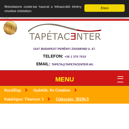
Weboldalunk cookie-kat használ a felhasználói élmény
Értem
növelése érdekében
1047 BUDAPEST PERÉNYI ZSIGMOND U. 47.
TELEFON:
+36 1 370 7010
EMAIL:
TAPETA@TAPETACENTER.HU
MENU
Kezdőlap
Gyártók: As Creation
Katalógus: Titanium 3
Cikkszám: 38196-5