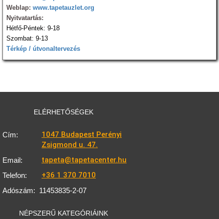
Weblap:
www.tapetauzlet.org
Nyitvatartás:
Hétfő-Péntek: 9-18
Szombat: 9-13
Térkép / útvonaltervezés
ELÉRHETŐSÉGEK
1047 Budapest Perényi
Cím:
Zsigmond u. 47.
tapeta@tapetacenter.hu
Email:
+36 1 370 7010
Telefon:
Adószám:
11453835-2-07
NÉPSZERŰ KATEGÓRIÁINK