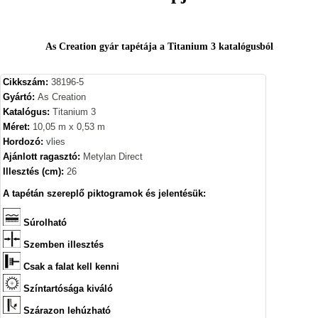
As Creation gyár tapétája a Titanium 3 katalógusból
Cikkszám:
38196-5
Gyártó:
As Creation
Katalógus:
Titanium 3
Méret:
10,05 m x 0,53 m
Hordozó:
vlies
Ajánlott ragasztó:
Metylan Direct
Illesztés (cm):
26
A tapétán szereplő piktogramok és jelentésük:
Súrolható
Szemben illesztés
Csak a falat kell kenni
Színtartósága kiváló
Szárazon lehúzható