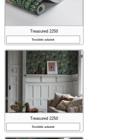
Treasured 2250
További adatok
Treasured 2250
További adatok