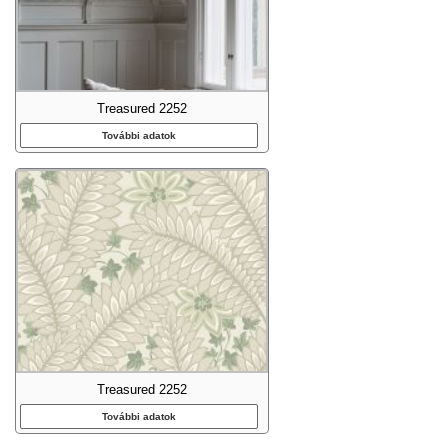
Treasured 2252
További adatok
Treasured 2252
További adatok