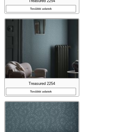
Treasured 2254
További adatok
Treasured 2254
További adatok