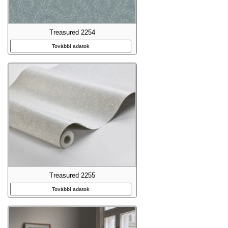
Treasured 2254
További adatok
Treasured 2255
További adatok