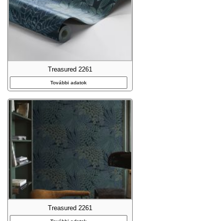
Treasured 2261
További adatok
Treasured 2261