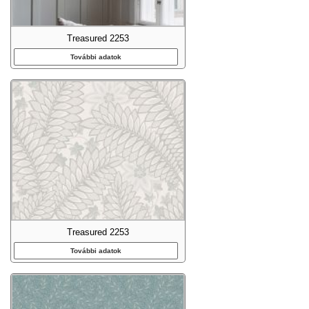
Treasured 2253
További adatok
Treasured 2253
További adatok