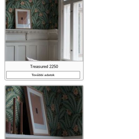
Treasured 2250
További adatok