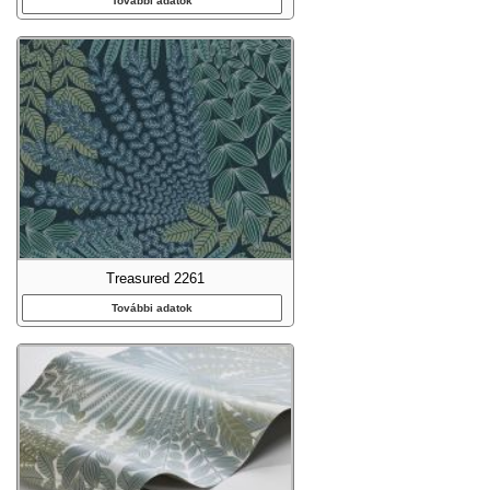
További adatok
Treasured 2261
További adatok