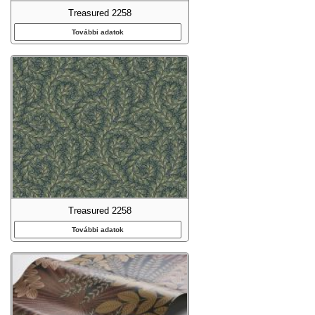
Treasured 2258
További adatok
Treasured 2258
További adatok