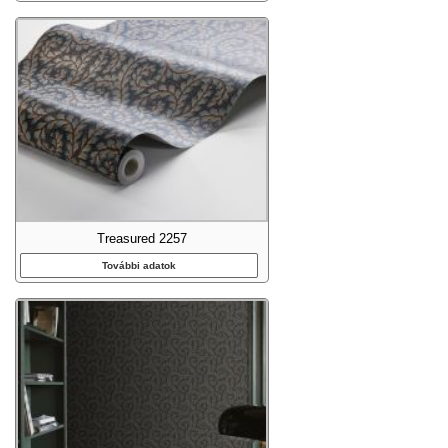
Treasured 2257
További adatok