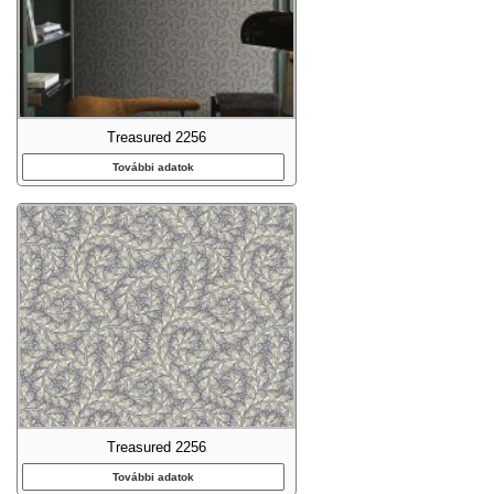
Treasured 2256
További adatok
Treasured 2256
További adatok