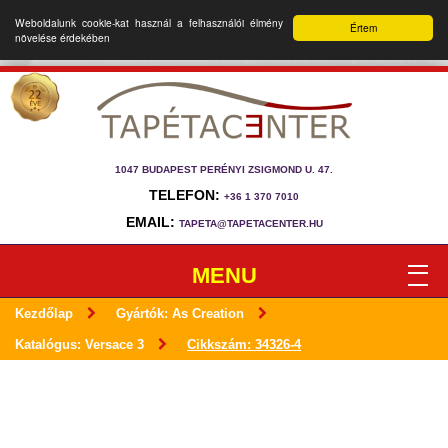
Weboldalunk cookie-kat használ a felhasználói élmény
Értem
növelése érdekében
1047 BUDAPEST PERÉNYI ZSIGMOND U. 47.
TELEFON:
+36 1 370 7010
EMAIL:
TAPETA@TAPETACENTER.HU
MENU
Kezdőlap
Gyártók: As Creation
Katalógus: Versace 3
Cikkszám: 34326-4