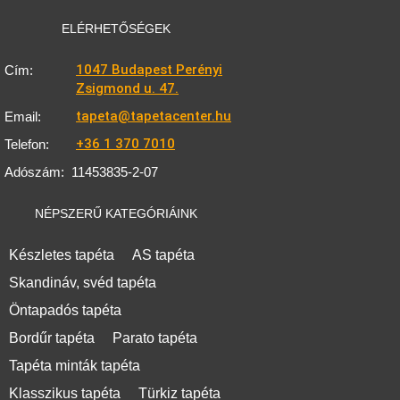
ELÉRHETŐSÉGEK
1047 Budapest Perényi
Cím:
Zsigmond u. 47.
tapeta@tapetacenter.hu
Email:
+36 1 370 7010
Telefon:
Adószám:
11453835-2-07
NÉPSZERŰ KATEGÓRIÁINK
Készletes tapéta
AS tapéta
Skandináv, svéd tapéta
Öntapadós tapéta
Bordűr tapéta
Parato tapéta
Tapéta minták tapéta
Klasszikus tapéta
Türkiz tapéta