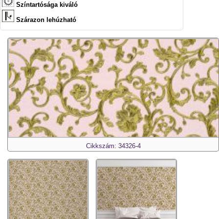
Színtartósága kiváló
Szárazon lehúzható
Cikkszám: 34326-4