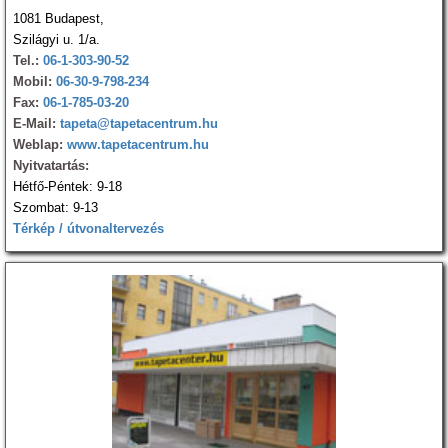
1081 Budapest,
Szilágyi u. 1/a.
Tel.:
06-1-303-90-52
Mobil:
06-30-9-798-234
Fax:
06-1-785-03-20
E-Mail:
tapeta@tapetacentrum.hu
Weblap:
www.tapetacentrum.hu
Nyitvatartás:
Hétfő-Péntek: 9-18
Szombat: 9-13
Térkép / útvonaltervezés