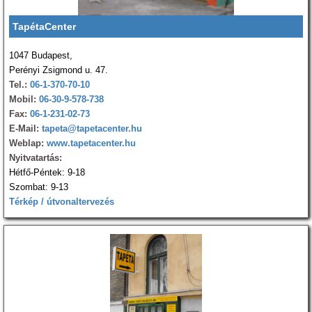
TapétaCenter
1047 Budapest,
Perényi Zsigmond u. 47.
Tel.:
06-1-370-70-10
Mobil:
06-30-9-578-738
Fax:
06-1-231-02-73
E-Mail:
tapeta@tapetacenter.hu
Weblap:
www.tapetacenter.hu
Nyitvatartás:
Hétfő-Péntek: 9-18
Szombat: 9-13
Térkép / útvonaltervezés