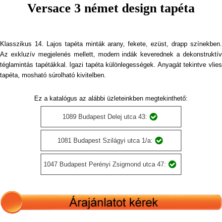
Versace 3 német design tapéta
Klasszikus 14. Lajos tapéta minták arany, fekete, ezüst, drapp színekben.
Az exkluzív megjelenés mellett, modern indák keverednek a dekonstruktív
téglamintás tapétákkal. Igazi tapéta különlegességek. Anyagát tekintve vlies
tapéta, mosható súrolható kivitelben.
Ez a katalógus az alábbi üzleteinkben megtekinthető:
1089 Budapest Delej utca 43:
1081 Budapest Szilágyi utca 1/a:
1047 Budapest Perényi Zsigmond utca 47: