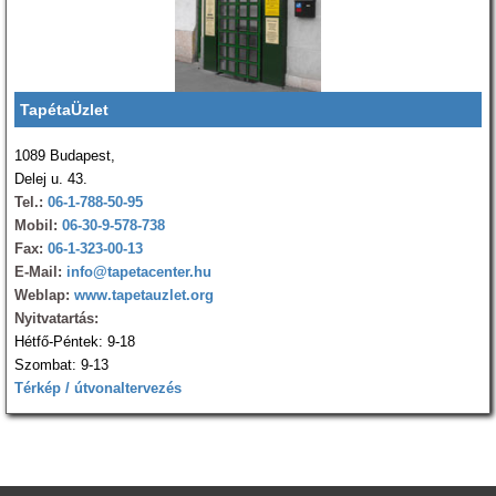
TapétaÜzlet
1089 Budapest,
Delej u. 43.
Tel.:
06-1-788-50-95
Mobil:
06-30-9-578-738
Fax:
06-1-323-00-13
E-Mail:
info@tapetacenter.hu
Weblap:
www.tapetauzlet.org
Nyitvatartás:
Hétfő-Péntek: 9-18
Szombat: 9-13
Térkép / útvonaltervezés