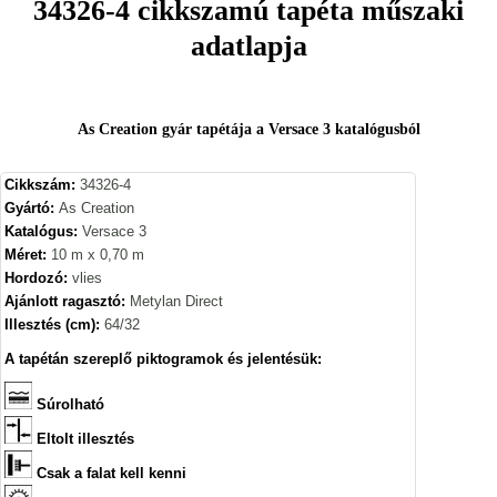
34326-4 cikkszamú tapéta műszaki
adatlapja
As Creation gyár tapétája a Versace 3 katalógusból
Cikkszám:
34326-4
Gyártó:
As Creation
Katalógus:
Versace 3
Méret:
10 m x 0,70 m
Hordozó:
vlies
Ajánlott ragasztó:
Metylan Direct
Illesztés (cm):
64/32
A tapétán szereplő piktogramok és jelentésük:
Súrolható
Eltolt illesztés
Csak a falat kell kenni