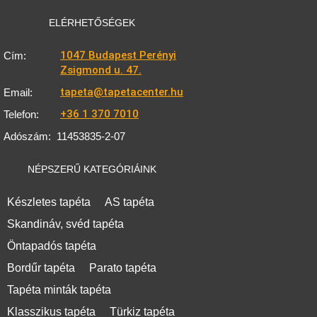
ELÉRHETŐSÉGEK
1047 Budapest Perényi
Cím:
Zsigmond u. 47.
tapeta@tapetacenter.hu
Email:
+36 1 370 7010
Telefon:
Adószám:
11453835-2-07
NÉPSZERŰ KATEGÓRIÁINK
Készletes tapéta
AS tapéta
Skandináv, svéd tapéta
Öntapadós tapéta
Bordűr tapéta
Parato tapéta
Tapéta minták tapéta
Klasszikus tapéta
Türkiz tapéta