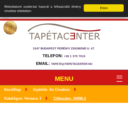
Weboldalunk cookie-kat használ a felhasználói élmény
Értem
növelése érdekében
1047 BUDAPEST PERÉNYI ZSIGMOND U. 47.
TELEFON:
+36 1 370 7010
EMAIL:
TAPETA@TAPETACENTER.HU
MENU
Kezdőlap
Gyártók: As Creation
Katalógus: Versace 3
Cikkszám: 34496-2