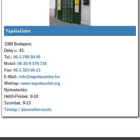
TapétaÜzlet
1089 Budapest,
Delej u. 43.
Tel.:
06-1-788-50-95
Mobil:
06-30-9-578-738
Fax:
06-1-323-00-13
E-Mail:
info@tapetacenter.hu
Weblap:
www.tapetauzlet.org
Nyitvatartás:
Hétfő-Péntek: 9-18
Szombat: 9-13
Térkép / útvonaltervezés