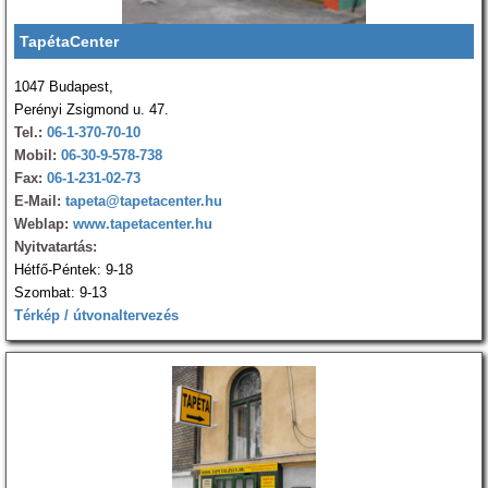
TapétaCenter
1047 Budapest,
Perényi Zsigmond u. 47.
Tel.:
06-1-370-70-10
Mobil:
06-30-9-578-738
Fax:
06-1-231-02-73
E-Mail:
tapeta@tapetacenter.hu
Weblap:
www.tapetacenter.hu
Nyitvatartás:
Hétfő-Péntek: 9-18
Szombat: 9-13
Térkép / útvonaltervezés