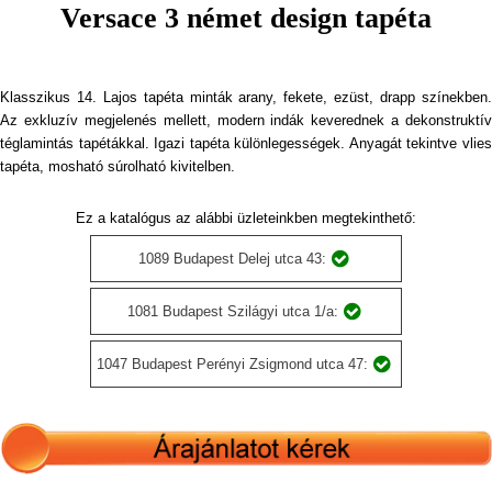
Versace 3 német design tapéta
Klasszikus 14. Lajos tapéta minták arany, fekete, ezüst, drapp színekben.
Az exkluzív megjelenés mellett, modern indák keverednek a dekonstruktív
téglamintás tapétákkal. Igazi tapéta különlegességek. Anyagát tekintve vlies
tapéta, mosható súrolható kivitelben.
Ez a katalógus az alábbi üzleteinkben megtekinthető:
1089 Budapest Delej utca 43:
1081 Budapest Szilágyi utca 1/a:
1047 Budapest Perényi Zsigmond utca 47: