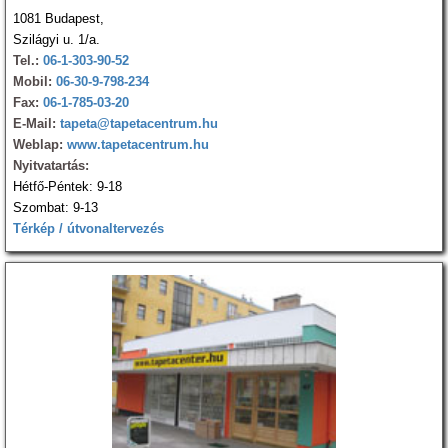
1081 Budapest,
Szilágyi u. 1/a.
Tel.:
06-1-303-90-52
Mobil:
06-30-9-798-234
Fax:
06-1-785-03-20
E-Mail:
tapeta@tapetacentrum.hu
Weblap:
www.tapetacentrum.hu
Nyitvatartás:
Hétfő-Péntek: 9-18
Szombat: 9-13
Térkép / útvonaltervezés