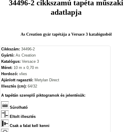
34496-2 cikkszamú tapéta műszaki
adatlapja
As Creation gyár tapétája a Versace 3 katalógusból
Cikkszám:
34496-2
Gyártó:
As Creation
Katalógus:
Versace 3
Méret:
10 m x 0,70 m
Hordozó:
vlies
Ajánlott ragasztó:
Metylan Direct
Illesztés (cm):
64/32
A tapétán szereplő piktogramok és jelentésük:
Súrolható
Eltolt illesztés
Csak a falat kell kenni