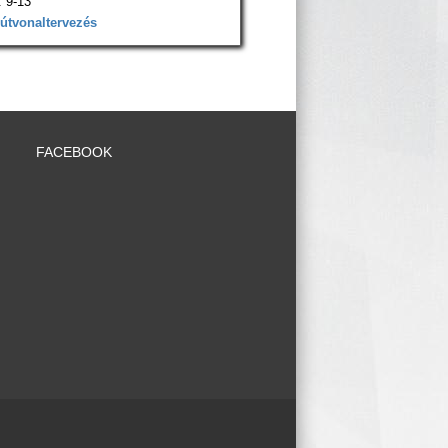
 9-13
 útvonaltervezés
FACEBOOK