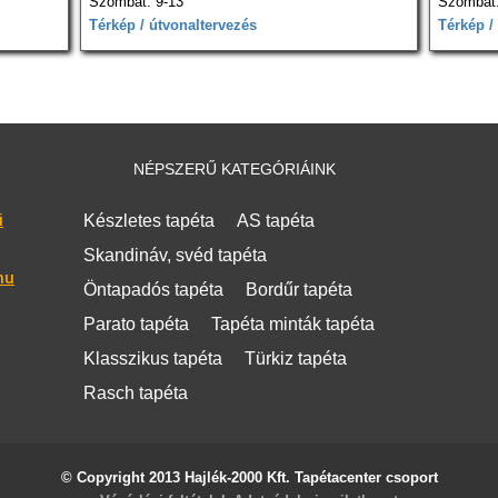
Szombat: 9-13
Szombat:
Térkép / útvonaltervezés
Térkép /
NÉPSZERŰ KATEGÓRIÁINK
i
Készletes tapéta
AS tapéta
Skandináv, svéd tapéta
hu
Öntapadós tapéta
Bordűr tapéta
Parato tapéta
Tapéta minták tapéta
Klasszikus tapéta
Türkiz tapéta
Rasch tapéta
© Copyright 2013 Hajlék-2000 Kft. Tapétacenter csoport