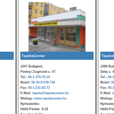
TapétaCenter
Tapéta
1047 Budapest,
1089 Bud
Perényi Zsigmond u. 47.
Delej u. 
Tel.:
06-1-370-70-10
Tel.:
06-
Mobil:
06-30-9-578-738
Mobil:
0
Fax:
06-1-231-02-73
Fax:
06-
E-Mail:
tapeta@tapetacenter.hu
E-Mail:
i
Weblap:
www.tapetacenter.hu
Weblap:
Nyitvatartás:
Nyitvatar
Hétfő-Péntek: 9-18
Hétfő-Pé