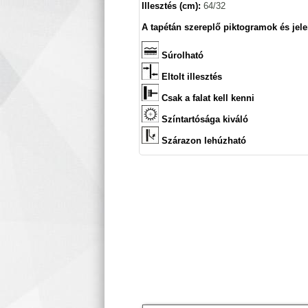
Illesztés (cm):
64/32
A tapétán szereplő piktogramok és jele
Súrolható
Eltolt illesztés
Csak a falat kell kenni
Színtartósága kiváló
Szárazon lehúzható