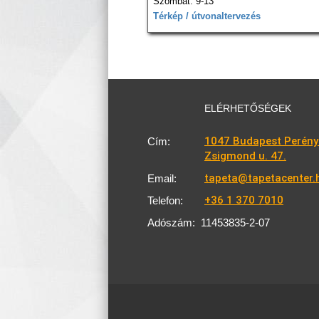
Szombat: 9-13
Térkép / útvonaltervezés
ELÉRHETŐSÉGEK
1047 Budapest Perény
Cím:
Zsigmond u. 47.
tapeta@tapetacenter.
Email:
+36 1 370 7010
Telefon:
Adószám:
11453835-2-07