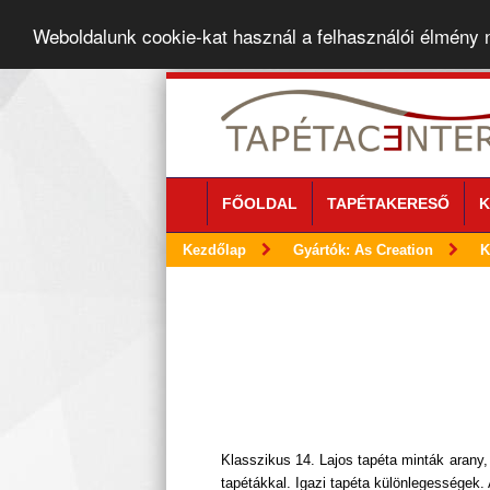
Weboldalunk cookie-kat használ a felhasználói élmény
FŐOLDAL
TAPÉTAKERESŐ
K
Kezdőlap
Gyártók: As Creation
K
Klasszikus 14. Lajos tapéta minták arany,
tapétákkal. Igazi tapéta különlegességek. 