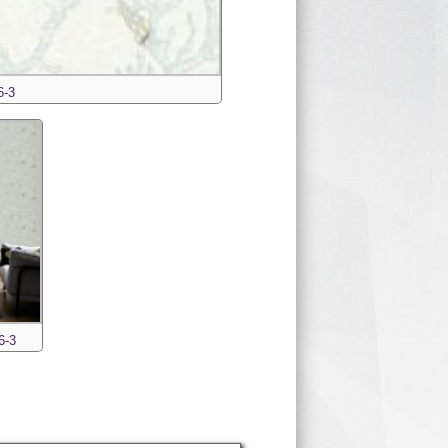
6-3
6-3