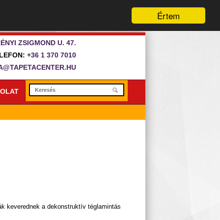
Értem
ÉNYI ZSIGMOND U. 47.
LEFON:
+36 1 370 7010
A@TAPETACENTER.HU
OLAT
dák keverednek a dekonstruktív téglamintás