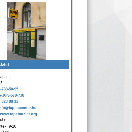
Üzlet
apest,
43.
1-788-50-95
6-30-9-578-738
1-323-00-13
nfo@tapetacenter.hu
www.tapetauzlet.org
tás:
ntek: 9-18