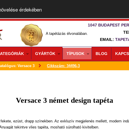
 növelése érdekében
1047 BUDAPEST PER
TE
A tapétázás élvonalában.
EMAIL:
TAPET
ATEGÓRIÁK
GYÁRTÓK
TÍPUSOK
BLOG
KAPCS
atalógus: Versace 3
Cikkszám: 34496-3
Versace 3 német design tapéta
 fekete, ezüst, drapp színekben. Az exkluzív megjelenés mellett, modern in
Anyagát tekintve vlies tapéta, mosható súrolható kivitelben.