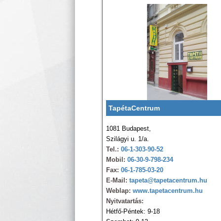
TapétaCentrum
1081 Budapest,
Szilágyi u. 1/a.
Tel.:
06-1-303-90-52
Mobil:
06-30-9-798-234
Fax:
06-1-785-03-20
E-Mail:
tapeta@tapetacentrum.hu
Weblap:
www.tapetacentrum.hu
Nyitvatartás:
Hétfő-Péntek: 9-18