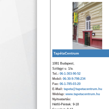
TapétaCentrum
1081 Budapest,
Szilágyi u. 1/a.
Tel.:
06-1-303-90-52
Mobil:
06-30-9-798-234
Fax:
06-1-785-03-20
E-Mail:
tapeta@tapetacentrum.hu
Weblap:
www.tapetacentrum.hu
Nyitvatartás:
Hétfő-Péntek: 9-18