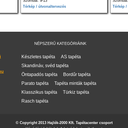
Szombat: 9-13
Szombat:
Térkép / útvonaltervezés
Térkép /
NÉPSZERŰ KATEGÓRIÁINK
i
Készletes tapéta
AS tapéta
Skandináv, svéd tapéta
hu
Öntapadós tapéta
Bordűr tapéta
Parato tapéta
Tapéta minták tapéta
Klasszikus tapéta
Türkiz tapéta
Rasch tapéta
© Copyright 2013 Hajlék-2000 Kft. Tapétacenter csoport