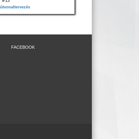
 9-13
 útvonaltervezés
FACEBOOK