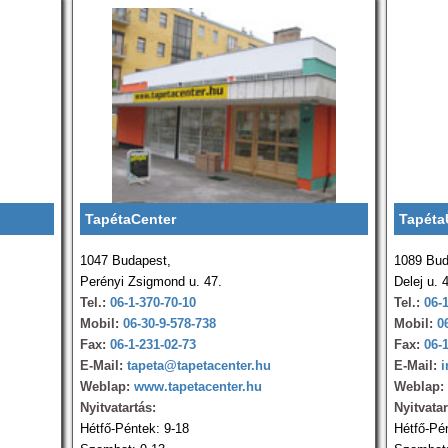
TapétaCenter
Tapéta
1047 Budapest,
1089 Bud
Perényi Zsigmond u. 47.
Delej u. 
Tel.:
06-1-370-70-10
Tel.:
06-
Mobil:
06-30-9-578-738
Mobil:
0
Fax:
06-1-231-02-73
Fax:
06-
E-Mail:
tapeta@tapetacenter.hu
E-Mail:
i
Weblap:
www.tapetacenter.hu
Weblap:
Nyitvatartás:
Nyitvatar
Hétfő-Péntek: 9-18
Hétfő-Pé