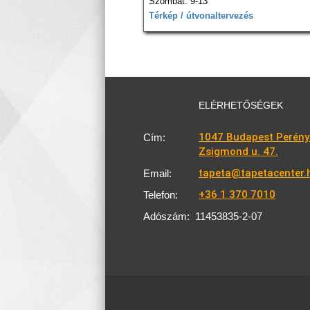
Szombat: 9-13
Térkép / útvonaltervezés
ELÉRHETŐSÉGEK
1047 Budapest Perény
Cím:
Zsigmond u. 47.
tapeta@tapetacenter.
Email:
+36 1 370 7010
Telefon:
Adószám:
11453835-2-07