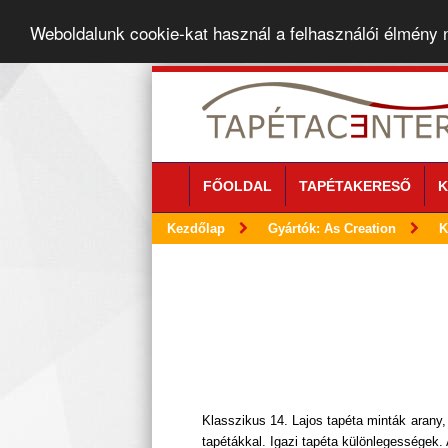
Weboldalunk cookie-kat használ a felhasználói élmény
FŐOLDAL
TAPÉTAKERESŐ
K
Kezdőlap
Gyártók: As Creation
K
Klasszikus 14. Lajos tapéta minták arany,
tapétákkal. Igazi tapéta különlegességek. 