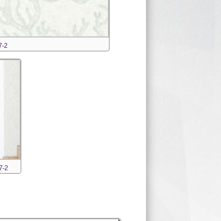
7-2
7-2