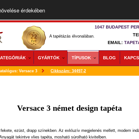
 növelése érdekében
1047 BUDAPEST PER
TE
A tapétázás élvonalában.
EMAIL:
TAPET
ATEGÓRIÁK
GYÁRTÓK
TÍPUSOK
BLOG
KAPCS
atalógus: Versace 3
Cikkszám: 34497-2
Versace 3 német design tapéta
 fekete, ezüst, drapp színekben. Az exkluzív megjelenés mellett, modern in
Anyagát tekintve vlies tapéta, mosható súrolható kivitelben.