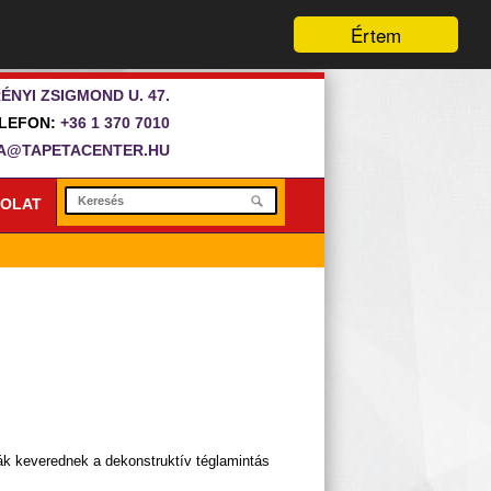
Értem
ÉNYI ZSIGMOND U. 47.
LEFON:
+36 1 370 7010
A@TAPETACENTER.HU
OLAT
dák keverednek a dekonstruktív téglamintás