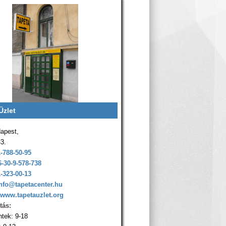
Üzlet
apest,
43.
1-788-50-95
6-30-9-578-738
1-323-00-13
nfo@tapetacenter.hu
www.tapetauzlet.org
tás:
ntek: 9-18