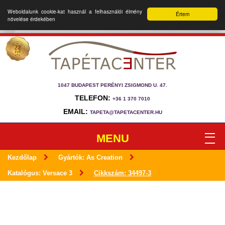
Weboldalunk cookie-kat használ a felhasználói élmény
Értem
növelése érdekében
1047 BUDAPEST PERÉNYI ZSIGMOND U. 47.
TELEFON:
+36 1 370 7010
EMAIL:
TAPETA@TAPETACENTER.HU
MENU
Kezdőlap
Gyártók: As Creation
Katalógus: Versace 3
Cikkszám: 34497-3