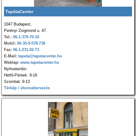
TapétaCenter
1047 Budapest,
Perényi Zsigmond u. 47.
Tel.:
06-1-370-70-10
Mobil:
06-30-9-578-738
Fax:
06-1-231-02-73
E-Mail:
tapeta@tapetacenter.hu
Weblap:
www.tapetacenter.hu
Nyitvatartás:
Hétfő-Péntek: 9-18
Szombat: 9-13
Térkép / útvonaltervezés