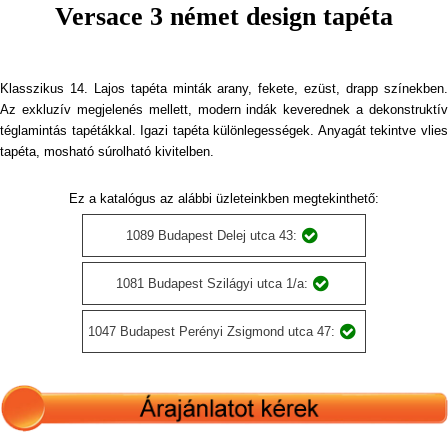
Versace 3 német design tapéta
Klasszikus 14. Lajos tapéta minták arany, fekete, ezüst, drapp színekben.
Az exkluzív megjelenés mellett, modern indák keverednek a dekonstruktív
téglamintás tapétákkal. Igazi tapéta különlegességek. Anyagát tekintve vlies
tapéta, mosható súrolható kivitelben.
Ez a katalógus az alábbi üzleteinkben megtekinthető:
1089 Budapest Delej utca 43:
1081 Budapest Szilágyi utca 1/a:
1047 Budapest Perényi Zsigmond utca 47: