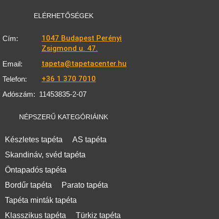
ELÉRHETŐSÉGEK
1047 Budapest Perényi
Cím:
Zsigmond u. 47.
tapeta@tapetacenter.hu
Email:
+36 1 370 7010
Telefon:
Adószám:
11453835-2-07
NÉPSZERŰ KATEGÓRIÁINK
Készletes tapéta
AS tapéta
Skandináv, svéd tapéta
Öntapadós tapéta
Bordűr tapéta
Parato tapéta
Tapéta minták tapéta
Klasszikus tapéta
Türkiz tapéta