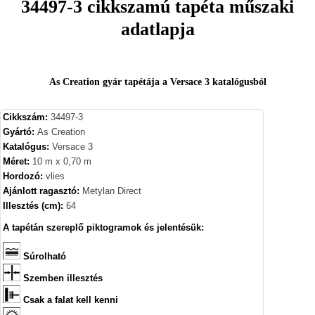
34497-3 cikkszamú tapéta műszaki
adatlapja
As Creation gyár tapétája a Versace 3 katalógusból
Cikkszám:
34497-3
Gyártó:
As Creation
Katalógus:
Versace 3
Méret:
10 m x 0,70 m
Hordozó:
vlies
Ajánlott ragasztó:
Metylan Direct
Illesztés (cm):
64
A tapétán szereplő piktogramok és jelentésük:
Súrolható
Szemben illesztés
Csak a falat kell kenni