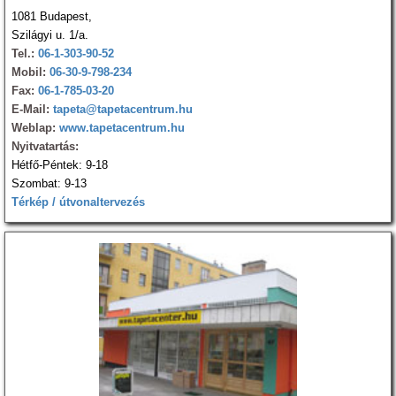
1081 Budapest,
Szilágyi u. 1/a.
Tel.:
06-1-303-90-52
Mobil:
06-30-9-798-234
Fax:
06-1-785-03-20
E-Mail:
tapeta@tapetacentrum.hu
Weblap:
www.tapetacentrum.hu
Nyitvatartás:
Hétfő-Péntek: 9-18
Szombat: 9-13
Térkép / útvonaltervezés