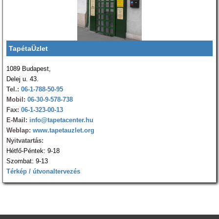
TapétaÜzlet
1089 Budapest,
Delej u. 43.
Tel.:
06-1-788-50-95
Mobil:
06-30-9-578-738
Fax:
06-1-323-00-13
E-Mail:
info@tapetacenter.hu
Weblap:
www.tapetauzlet.org
Nyitvatartás:
Hétfő-Péntek: 9-18
Szombat: 9-13
Térkép / útvonaltervezés