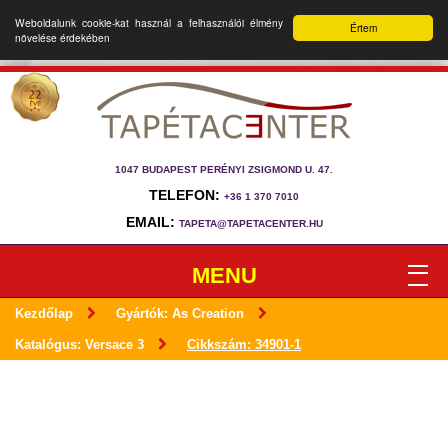
Weboldalunk cookie-kat használ a felhasználói élmény
Értem
növelése érdekében
1047 BUDAPEST PERÉNYI ZSIGMOND U. 47.
TELEFON:
+36 1 370 7010
EMAIL:
TAPETA@TAPETACENTER.HU
MENU
Kezdőlap
Gyártók: As Creation
Katalógus: Versace 3
Cikkszám: 34901-1