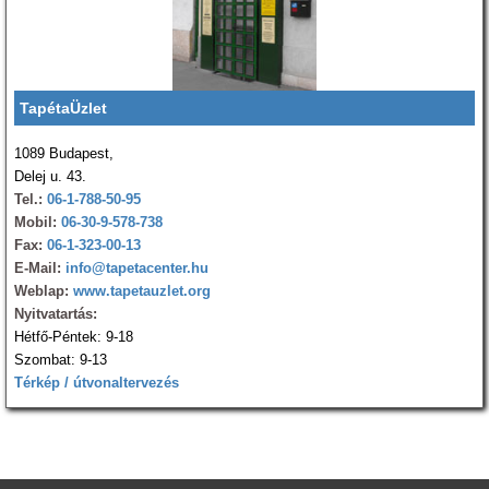
TapétaÜzlet
1089 Budapest,
Delej u. 43.
Tel.:
06-1-788-50-95
Mobil:
06-30-9-578-738
Fax:
06-1-323-00-13
E-Mail:
info@tapetacenter.hu
Weblap:
www.tapetauzlet.org
Nyitvatartás:
Hétfő-Péntek: 9-18
Szombat: 9-13
Térkép / útvonaltervezés