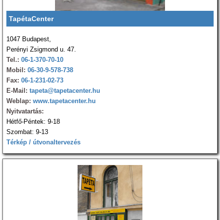
TapétaCenter
1047 Budapest,
Perényi Zsigmond u. 47.
Tel.:
06-1-370-70-10
Mobil:
06-30-9-578-738
Fax:
06-1-231-02-73
E-Mail:
tapeta@tapetacenter.hu
Weblap:
www.tapetacenter.hu
Nyitvatartás:
Hétfő-Péntek: 9-18
Szombat: 9-13
Térkép / útvonaltervezés