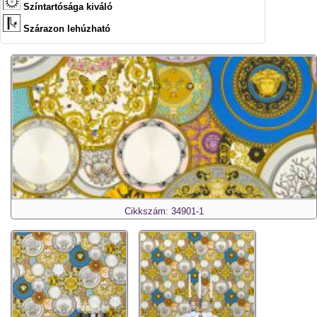
Színtartósága kiváló
Szárazon lehúzható
Cikkszám: 34901-1