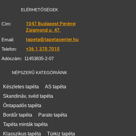
ELÉRHETŐSÉGEK
1047 Budapest Perényi
Cím:
Zsigmond u. 47.
tapeta@tapetacenter.hu
Email:
+36 1 370 7010
Telefon:
Adószám:
11453835-2-07
NÉPSZERŰ KATEGÓRIÁINK
Készletes tapéta
AS tapéta
Skandináv, svéd tapéta
Öntapadós tapéta
Bordűr tapéta
Parato tapéta
Tapéta minták tapéta
Klasszikus tapéta
Türkiz tapéta