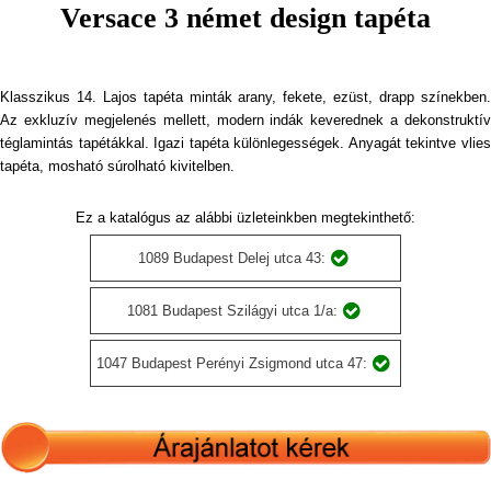
Versace 3 német design tapéta
Klasszikus 14. Lajos tapéta minták arany, fekete, ezüst, drapp színekben.
Az exkluzív megjelenés mellett, modern indák keverednek a dekonstruktív
téglamintás tapétákkal. Igazi tapéta különlegességek. Anyagát tekintve vlies
tapéta, mosható súrolható kivitelben.
Ez a katalógus az alábbi üzleteinkben megtekinthető:
1089 Budapest Delej utca 43:
1081 Budapest Szilágyi utca 1/a:
1047 Budapest Perényi Zsigmond utca 47: