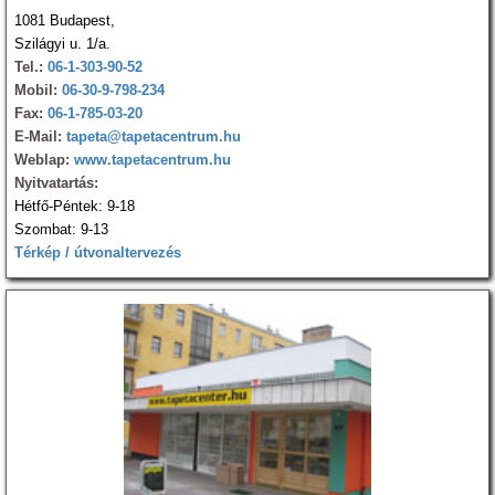
1081 Budapest,
Szilágyi u. 1/a.
Tel.:
06-1-303-90-52
Mobil:
06-30-9-798-234
Fax:
06-1-785-03-20
E-Mail:
tapeta@tapetacentrum.hu
Weblap:
www.tapetacentrum.hu
Nyitvatartás:
Hétfő-Péntek: 9-18
Szombat: 9-13
Térkép / útvonaltervezés