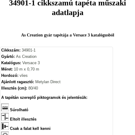
34901-1 cikkszamú tapéta műszaki
adatlapja
As Creation gyár tapétája a Versace 3 katalógusból
Cikkszám:
34901-1
Gyártó:
As Creation
Katalógus:
Versace 3
Méret:
10 m x 0,70 m
Hordozó:
vlies
Ajánlott ragasztó:
Metylan Direct
Illesztés (cm):
80/40
A tapétán szereplő piktogramok és jelentésük:
Súrolható
Eltolt illesztés
Csak a falat kell kenni