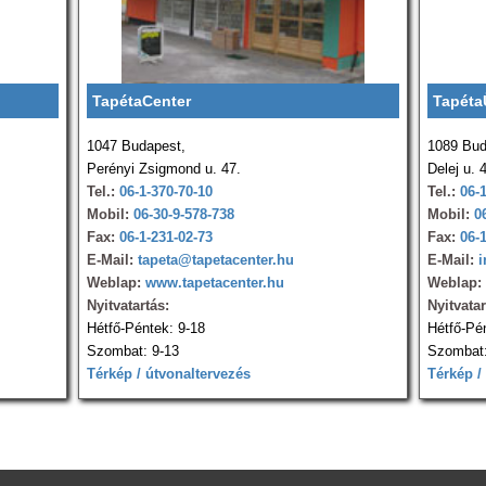
TapétaCenter
Tapéta
1047 Budapest,
1089 Bud
Perényi Zsigmond u. 47.
Delej u. 
Tel.:
06-1-370-70-10
Tel.:
06-
Mobil:
06-30-9-578-738
Mobil:
0
Fax:
06-1-231-02-73
Fax:
06-
E-Mail:
tapeta@tapetacenter.hu
E-Mail:
i
Weblap:
www.tapetacenter.hu
Weblap:
Nyitvatartás:
Nyitvatar
Hétfő-Péntek: 9-18
Hétfő-Pé
Szombat: 9-13
Szombat:
Térkép / útvonaltervezés
Térkép /