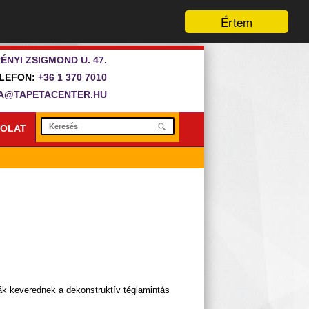
Értem
ÉNYI ZSIGMOND U. 47.
LEFON:
+36 1 370 7010
A@TAPETACENTER.HU
OLAT
dák keverednek a dekonstruktív téglamintás