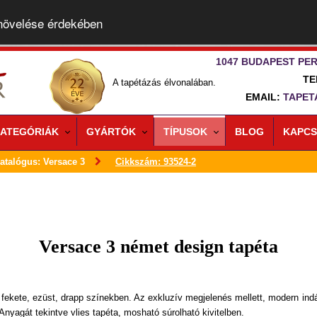
 növelése érdekében
1047 BUDAPEST PER
TE
A tapétázás élvonalában.
EMAIL:
TAPET
ATEGÓRIÁK
GYÁRTÓK
TÍPUSOK
BLOG
KAPCS
atalógus: Versace 3
Cikkszám: 93524-2
Versace 3 német design tapéta
 fekete, ezüst, drapp színekben. Az exkluzív megjelenés mellett, modern in
Anyagát tekintve vlies tapéta, mosható súrolható kivitelben.