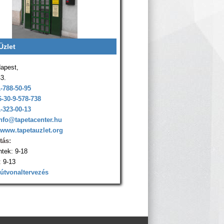
Üzlet
apest,
43.
1-788-50-95
6-30-9-578-738
1-323-00-13
nfo@tapetacenter.hu
www.tapetauzlet.org
tás:
ntek: 9-18
 9-13
 útvonaltervezés