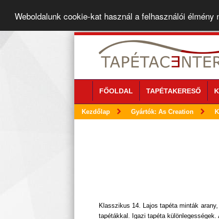
Weboldalunk cookie-kat használ a felhasználói élmény
FŐOLDAL
TAPÉTAKERESŐ
K
Kezdőlap
Gyártók: As Creation
K
Klasszikus 14. Lajos tapéta minták arany,
tapétákkal. Igazi tapéta különlegességek. 