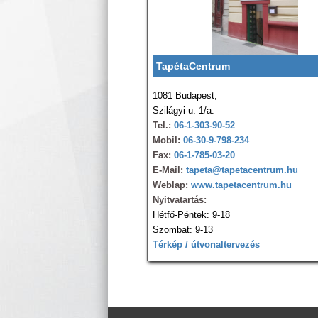
TapétaCentrum
1081 Budapest,
Szilágyi u. 1/a.
Tel.:
06-1-303-90-52
Mobil:
06-30-9-798-234
Fax:
06-1-785-03-20
E-Mail:
tapeta@tapetacentrum.hu
Weblap:
www.tapetacentrum.hu
Nyitvatartás:
Hétfő-Péntek: 9-18
Szombat: 9-13
Térkép / útvonaltervezés