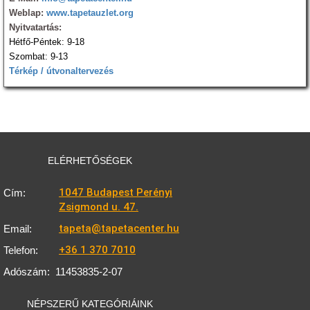
Weblap:
www.tapetauzlet.org
Nyitvatartás:
Hétfő-Péntek: 9-18
Szombat: 9-13
Térkép / útvonaltervezés
ELÉRHETŐSÉGEK
1047 Budapest Perényi
Cím:
Zsigmond u. 47.
tapeta@tapetacenter.hu
Email:
+36 1 370 7010
Telefon:
Adószám:
11453835-2-07
NÉPSZERŰ KATEGÓRIÁINK