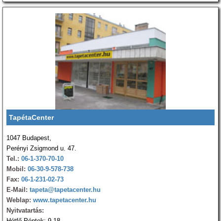
TapétaCenter
1047 Budapest,
Perényi Zsigmond u. 47.
Tel.:
06-1-370-70-10
Mobil:
06-30-9-578-738
Fax:
06-1-231-02-73
E-Mail:
tapeta@tapetacenter.hu
Weblap:
www.tapetacenter.hu
Nyitvatartás:
Hétfő-Péntek: 9-18