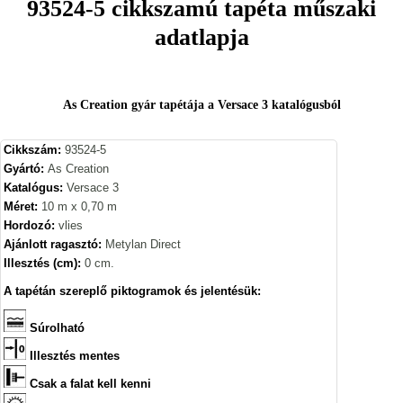
93524-5 cikkszamú tapéta műszaki
adatlapja
As Creation gyár tapétája a Versace 3 katalógusból
Cikkszám:
93524-5
Gyártó:
As Creation
Katalógus:
Versace 3
Méret:
10 m x 0,70 m
Hordozó:
vlies
Ajánlott ragasztó:
Metylan Direct
Illesztés (cm):
0 cm.
A tapétán szereplő piktogramok és jelentésük:
Súrolható
Illesztés mentes
Csak a falat kell kenni