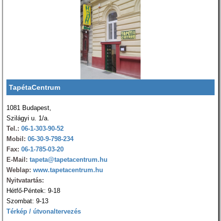
TapétaCentrum
1081 Budapest,
Szilágyi u. 1/a.
Tel.:
06-1-303-90-52
Mobil:
06-30-9-798-234
Fax:
06-1-785-03-20
E-Mail:
tapeta@tapetacentrum.hu
Weblap:
www.tapetacentrum.hu
Nyitvatartás:
Hétfő-Péntek: 9-18
Szombat: 9-13
Térkép / útvonaltervezés