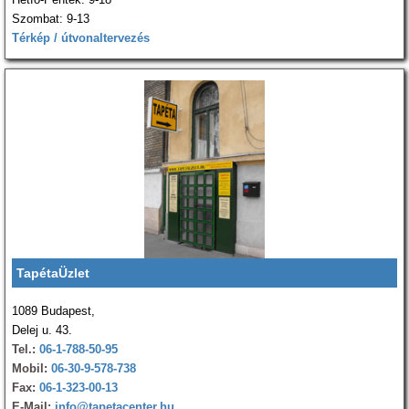
Szombat: 9-13
Térkép / útvonaltervezés
TapétaÜzlet
1089 Budapest,
Delej u. 43.
Tel.:
06-1-788-50-95
Mobil:
06-30-9-578-738
Fax:
06-1-323-00-13
E-Mail:
info@tapetacenter.hu