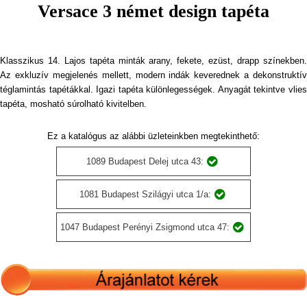
Versace 3 német design tapéta
Klasszikus 14. Lajos tapéta minták arany, fekete, ezüst, drapp színekben.
Az exkluzív megjelenés mellett, modern indák keverednek a dekonstruktív
téglamintás tapétákkal. Igazi tapéta különlegességek. Anyagát tekintve vlies
tapéta, mosható súrolható kivitelben.
Ez a katalógus az alábbi üzleteinkben megtekinthető:
1089 Budapest Delej utca 43:
1081 Budapest Szilágyi utca 1/a:
1047 Budapest Perényi Zsigmond utca 47: