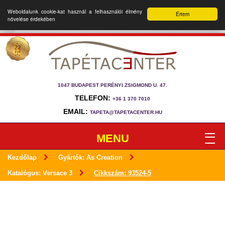
Weboldalunk cookie-kat használ a felhasználói élmény
Értem
növelése érdekében
1047 BUDAPEST PERÉNYI ZSIGMOND U. 47.
TELEFON:
+36 1 370 7010
EMAIL:
TAPETA@TAPETACENTER.HU
MENU
Kezdőlap
Gyártók: As Creation
Katalógus: Versace 3
Cikkszám: 93524-5