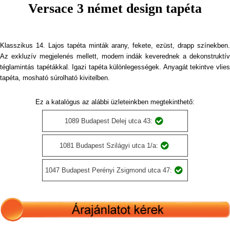
Versace 3 német design tapéta
Klasszikus 14. Lajos tapéta minták arany, fekete, ezüst, drapp színekben.
Az exkluzív megjelenés mellett, modern indák keverednek a dekonstruktív
téglamintás tapétákkal. Igazi tapéta különlegességek. Anyagát tekintve vlies
tapéta, mosható súrolható kivitelben.
Ez a katalógus az alábbi üzleteinkben megtekinthető:
1089 Budapest Delej utca 43:
1081 Budapest Szilágyi utca 1/a:
1047 Budapest Perényi Zsigmond utca 47: