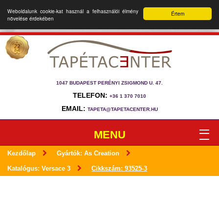
Weboldalunk cookie-kat használ a felhasználói élmény
Értem
növelése érdekében
1047 BUDAPEST PERÉNYI ZSIGMOND U. 47.
TELEFON:
+36 1 370 7010
EMAIL:
TAPETA@TAPETACENTER.HU
MENU
Kezdőlap
Gyártók: As Creation
Katalógus: Versace 3
Cikkszám: 93525-3