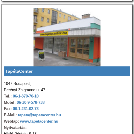
TapétaCenter
1047 Budapest,
Perényi Zsigmond u. 47.
Tel.:
06-1-370-70-10
Mobil:
06-30-9-578-738
Fax:
06-1-231-02-73
E-Mail:
tapeta@tapetacenter.hu
Weblap:
www.tapetacenter.hu
Nyitvatartás:
Hétfő-Péntek: 9-18