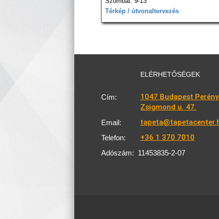
Szombat: 9-13
Térkép / útvonaltervezés
ELÉRHETŐSÉGEK
1047 Budapest Perény
Cím:
Zsigmond u. 47.
tapeta@tapetacenter.
Email:
+36 1 370 7010
Telefon:
Adószám:
11453835-2-07