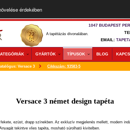
 növelése érdekében
1047 BUDAPEST PER
TE
A tapétázás élvonalában.
EMAIL:
TAPET
ATEGÓRIÁK
GYÁRTÓK
TÍPUSOK
BLOG
KAPCS
atalógus: Versace 3
Cikkszám: 93583-5
Versace 3 német design tapéta
 fekete, ezüst, drapp színekben. Az exkluzív megjelenés mellett, modern in
Anyagát tekintve vlies tapéta, mosható súrolható kivitelben.