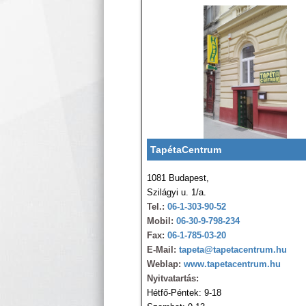
TapétaCentrum
1081 Budapest,
Szilágyi u. 1/a.
Tel.:
06-1-303-90-52
Mobil:
06-30-9-798-234
Fax:
06-1-785-03-20
E-Mail:
tapeta@tapetacentrum.hu
Weblap:
www.tapetacentrum.hu
Nyitvatartás:
Hétfő-Péntek: 9-18