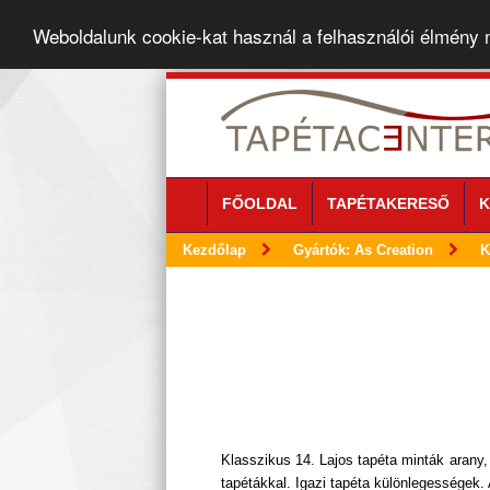
Weboldalunk cookie-kat használ a felhasználói élmény
FŐOLDAL
TAPÉTAKERESŐ
K
Kezdőlap
Gyártók: As Creation
K
Klasszikus 14. Lajos tapéta minták arany,
tapétákkal. Igazi tapéta különlegességek. 