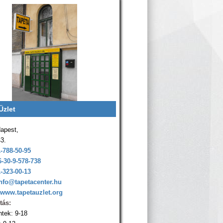
Üzlet
apest,
43.
1-788-50-95
6-30-9-578-738
1-323-00-13
nfo@tapetacenter.hu
www.tapetauzlet.org
tás:
ntek: 9-18