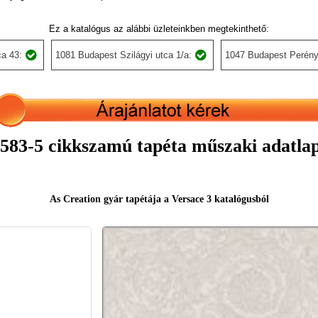
Ez a katalógus az alábbi üzleteinkben megtekinthető:
a 43:
1081 Budapest Szilágyi utca 1/a:
1047 Budapest Perény
583-5 cikkszamú tapéta műszaki adatla
As Creation gyár tapétája a Versace 3 katalógusból