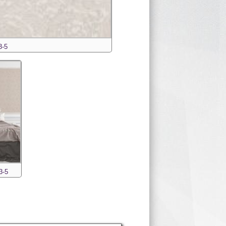
3-5
3-5