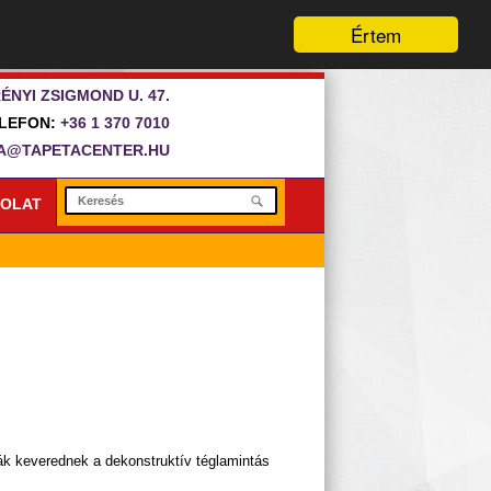
Értem
ÉNYI ZSIGMOND U. 47.
LEFON:
+36 1 370 7010
A@TAPETACENTER.HU
OLAT
dák keverednek a dekonstruktív téglamintás