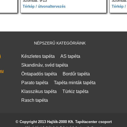
Szombat: 9-13
Szombat:
Térkép / útvonaltervezés
Térkép /
NÉPSZERŰ KATEGÓRIÁINK
i
Készletes tapéta
AS tapéta
Skandináv, svéd tapéta
hu
Öntapadós tapéta
Bordűr tapéta
Parato tapéta
Tapéta minták tapéta
Klasszikus tapéta
Türkiz tapéta
Rasch tapéta
© Copyright 2013 Hajlék-2000 Kft. Tapétacenter csoport