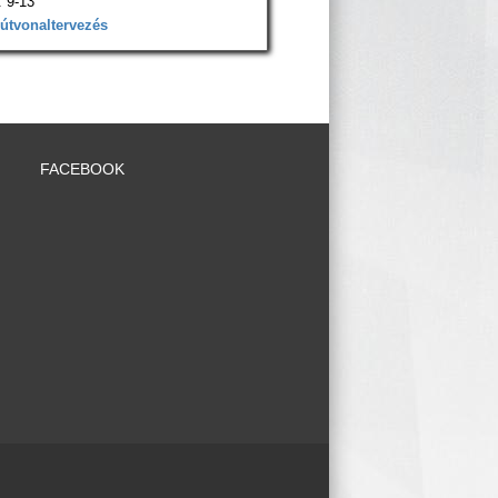
 9-13
 útvonaltervezés
FACEBOOK