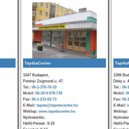
TapétaCenter
Tapéta
1047 Budapest,
1089 Bud
Perényi Zsigmond u. 47.
Delej u. 
Tel.:
06-1-370-70-10
Tel.:
06-
Mobil:
06-30-9-578-738
Mobil:
0
Fax:
06-1-231-02-73
Fax:
06-
E-Mail:
tapeta@tapetacenter.hu
E-Mail:
i
Weblap:
www.tapetacenter.hu
Weblap:
Nyitvatartás:
Nyitvatar
Hétfő-Péntek: 9-18
Hétfő-Pé