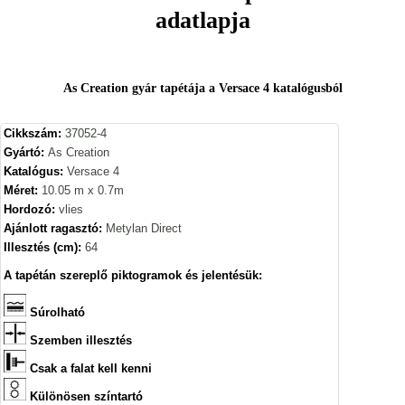
adatlapja
As Creation gyár tapétája a Versace 4 katalógusból
Cikkszám:
37052-4
Gyártó:
As Creation
Katalógus:
Versace 4
Méret:
10.05 m x 0.7m
Hordozó:
vlies
Ajánlott ragasztó:
Metylan Direct
Illesztés (cm):
64
A tapétán szereplő piktogramok és jelentésük:
Súrolható
Szemben illesztés
Csak a falat kell kenni
Különösen színtartó