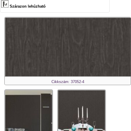
Szárazon lehúzható
Cikkszám: 37052-4