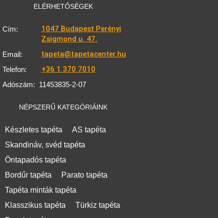
ELÉRHETŐSÉGEK
1047 Budapest Perényi
Cím:
Zsigmond u. 47.
tapeta@tapetacenter.hu
Email:
+36 1 370 7010
Telefon:
Adószám:
11453835-2-07
NÉPSZERŰ KATEGÓRIÁINK
Készletes tapéta
AS tapéta
Skandináv, svéd tapéta
Öntapadós tapéta
Bordűr tapéta
Parato tapéta
Tapéta minták tapéta
Klasszikus tapéta
Türkiz tapéta