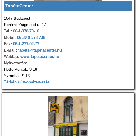
TapétaCenter
1047 Budapest,
Perényi Zsigmond u. 47.
Tel.:
06-1-370-70-10
Mobil:
06-30-9-578-738
Fax:
06-1-231-02-73
E-Mail:
tapeta@tapetacenter.hu
Weblap:
www.tapetacenter.hu
Nyitvatartás:
Hétfő-Péntek: 9-18
Szombat: 9-13
Térkép / útvonaltervezés