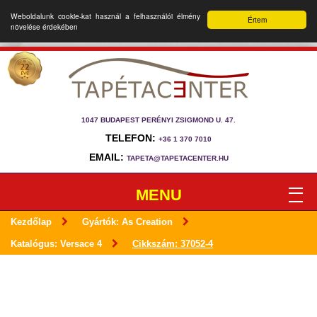
Weboldalunk cookie-kat használ a felhasználói élmény
Értem
növelése érdekében
1047 BUDAPEST PERÉNYI ZSIGMOND U. 47.
TELEFON:
+36 1 370 7010
EMAIL:
TAPETA@TAPETACENTER.HU
MENU
Kezdőlap
Gyártók: As Creation
Katalógus: Versace 4
Cikkszám: 37052-4