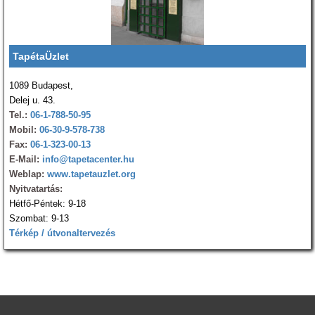
TapétaÜzlet
1089 Budapest,
Delej u. 43.
Tel.:
06-1-788-50-95
Mobil:
06-30-9-578-738
Fax:
06-1-323-00-13
E-Mail:
info@tapetacenter.hu
Weblap:
www.tapetauzlet.org
Nyitvatartás:
Hétfő-Péntek: 9-18
Szombat: 9-13
Térkép / útvonaltervezés