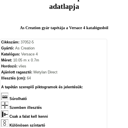
adatlapja
As Creation gyár tapétája a Versace 4 katalógusból
Cikkszám:
37052-5
Gyártó:
As Creation
Katalógus:
Versace 4
Méret:
10.05 m x 0.7m
Hordozó:
vlies
Ajánlott ragasztó:
Metylan Direct
Illesztés (cm):
64
A tapétán szereplő piktogramok és jelentésük:
Súrolható
Szemben illesztés
Csak a falat kell kenni
Különösen színtartó