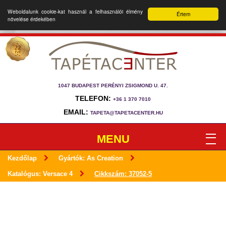
Weboldalunk cookie-kat használ a felhasználói élmény
Értem
növelése érdekében
1047 BUDAPEST PERÉNYI ZSIGMOND U. 47.
TELEFON:
+36 1 370 7010
EMAIL:
TAPETA@TAPETACENTER.HU
MENU
Kezdőlap
Gyártók: As Creation
Katalógus: Versace 4
Cikkszám: 37052-5