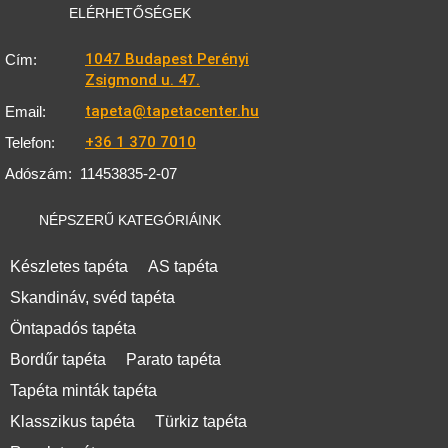
ELÉRHETŐSÉGEK
1047 Budapest Perényi
Cím:
Zsigmond u. 47.
tapeta@tapetacenter.hu
Email:
+36 1 370 7010
Telefon:
Adószám:
11453835-2-07
NÉPSZERŰ KATEGÓRIÁINK
Készletes tapéta
AS tapéta
Skandináv, svéd tapéta
Öntapadós tapéta
Bordűr tapéta
Parato tapéta
Tapéta minták tapéta
Klasszikus tapéta
Türkiz tapéta