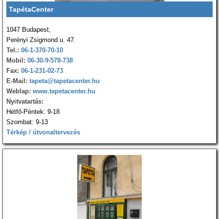
TapétaCenter
1047 Budapest,
Perényi Zsigmond u. 47.
Tel.:
06-1-370-70-10
Mobil:
06-30-9-578-738
Fax:
06-1-231-02-73
E-Mail:
tapeta@tapetacenter.hu
Weblap:
www.tapetacenter.hu
Nyitvatartás:
Hétfő-Péntek: 9-18
Szombat: 9-13
Térkép / útvonaltervezés