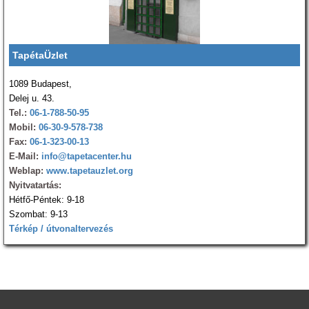
TapétaÜzlet
1089 Budapest,
Delej u. 43.
Tel.:
06-1-788-50-95
Mobil:
06-30-9-578-738
Fax:
06-1-323-00-13
E-Mail:
info@tapetacenter.hu
Weblap:
www.tapetauzlet.org
Nyitvatartás:
Hétfő-Péntek: 9-18
Szombat: 9-13
Térkép / útvonaltervezés