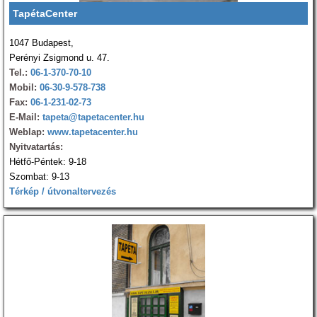
TapétaCenter
1047 Budapest,
Perényi Zsigmond u. 47.
Tel.:
06-1-370-70-10
Mobil:
06-30-9-578-738
Fax:
06-1-231-02-73
E-Mail:
tapeta@tapetacenter.hu
Weblap:
www.tapetacenter.hu
Nyitvatartás:
Hétfő-Péntek: 9-18
Szombat: 9-13
Térkép / útvonaltervezés