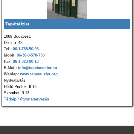
TapétaÜzlet
1089 Budapest,
Delej u. 43.
Tel.:
06-1-788-50-95
Mobil:
06-30-9-578-738
Fax:
06-1-323-00-13
E-Mail:
info@tapetacenter.hu
Weblap:
www.tapetauzlet.org
Nyitvatartás:
Hétfő-Péntek: 9-18
Szombat: 9-13
Térkép / útvonaltervezés