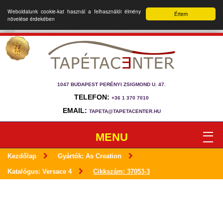
Weboldalunk cookie-kat használ a felhasználói élmény
Értem
növelése érdekében
1047 BUDAPEST PERÉNYI ZSIGMOND U. 47.
TELEFON:
+36 1 370 7010
EMAIL:
TAPETA@TAPETACENTER.HU
MENU
Kezdőlap
Gyártók: As Creation
Katalógus: Versace 4
Cikkszám: 37053-3