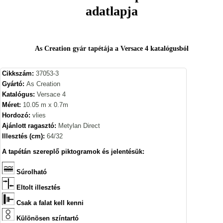
adatlapja
As Creation gyár tapétája a Versace 4 katalógusból
Cikkszám:
37053-3
Gyártó:
As Creation
Katalógus:
Versace 4
Méret:
10.05 m x 0.7m
Hordozó:
vlies
Ajánlott ragasztó:
Metylan Direct
Illesztés (cm):
64/32
A tapétán szereplő piktogramok és jelentésük:
Súrolható
Eltolt illesztés
Csak a falat kell kenni
Különösen színtartó