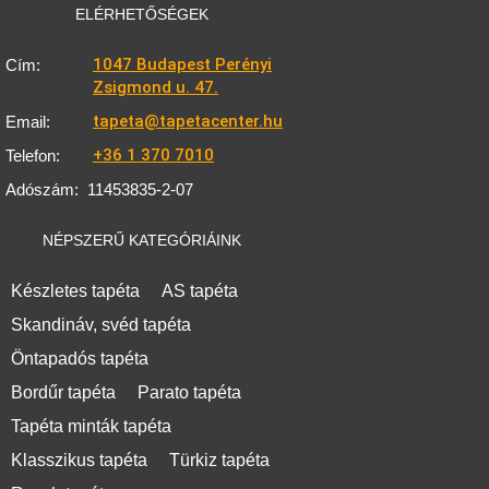
ELÉRHETŐSÉGEK
1047 Budapest Perényi
Cím:
Zsigmond u. 47.
tapeta@tapetacenter.hu
Email:
+36 1 370 7010
Telefon:
Adószám:
11453835-2-07
NÉPSZERŰ KATEGÓRIÁINK
Készletes tapéta
AS tapéta
Skandináv, svéd tapéta
Öntapadós tapéta
Bordűr tapéta
Parato tapéta
Tapéta minták tapéta
Klasszikus tapéta
Türkiz tapéta