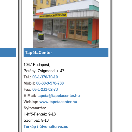
TapétaCenter
1047 Budapest,
Perényi Zsigmond u. 47.
Tel.:
06-1-370-70-10
Mobil:
06-30-9-578-738
Fax:
06-1-231-02-73
E-Mail:
tapeta@tapetacenter.hu
Weblap:
www.tapetacenter.hu
Nyitvatartás:
Hétfő-Péntek: 9-18
Szombat: 9-13
Térkép / útvonaltervezés