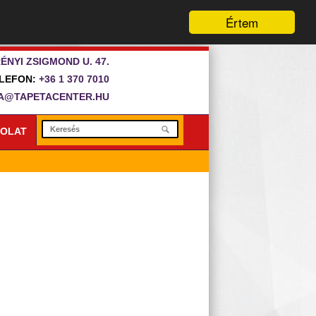
Értem
ÉNYI ZSIGMOND U. 47.
LEFON:
+36 1 370 7010
A@TAPETACENTER.HU
OLAT