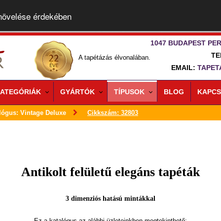
 növelése érdekében
1047 BUDAPEST PER
TE
A tapétázás élvonalában.
EMAIL:
TAPET
ATEGÓRIÁK
GYÁRTÓK
TÍPUSOK
BLOG
KAPCS
lógus: Vintage Deluxe
Cikkszám: 32803
Antikolt felületű elegáns tapéták
3 dimenziós hatású mintákkal
Ez a katalógus az alábbi üzleteinkben megtekinthető: