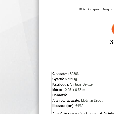
1089 Budapest Delej utc
3
Cikkszám:
32803
Gyártó:
Marburg
Katalógus:
Vintage Deluxe
Méret:
10,05 x 0,53 m
Hordozó:
Ajánlott ragasztó:
Metylan Direct
Illesztés (cm):
64/32
A tapétán szereplő piktogramok és jele