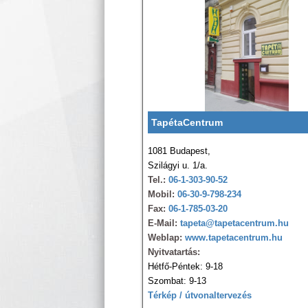
TapétaCentrum
1081 Budapest,
Szilágyi u. 1/a.
Tel.:
06-1-303-90-52
Mobil:
06-30-9-798-234
Fax:
06-1-785-03-20
E-Mail:
tapeta@tapetacentrum.hu
Weblap:
www.tapetacentrum.hu
Nyitvatartás:
Hétfő-Péntek: 9-18
Szombat: 9-13
Térkép / útvonaltervezés