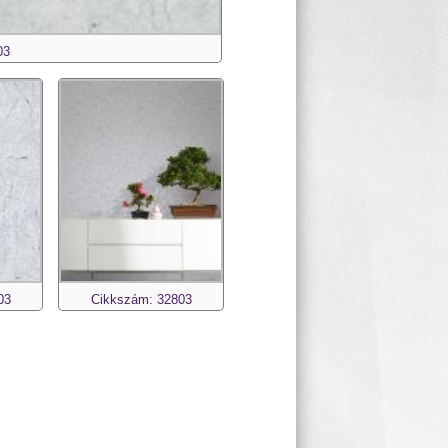
03
03
Cikkszám: 32803