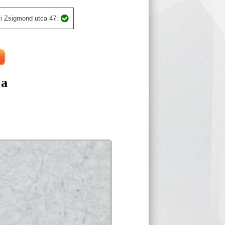
i Zsigmond utca 47:
ja