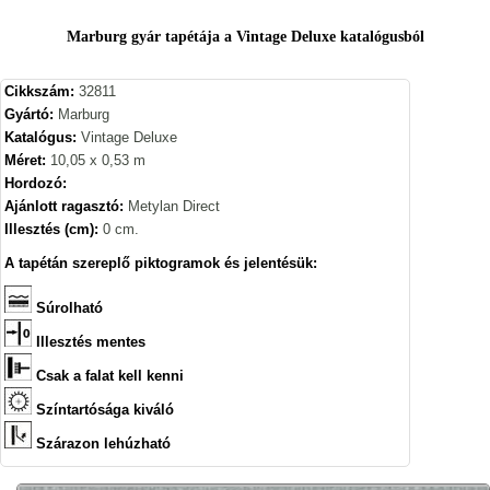
Marburg gyár tapétája a Vintage Deluxe katalógusból
Cikkszám:
32811
Gyártó:
Marburg
Katalógus:
Vintage Deluxe
Méret:
10,05 x 0,53 m
Hordozó:
Ajánlott ragasztó:
Metylan Direct
Illesztés (cm):
0 cm.
A tapétán szereplő piktogramok és jelentésük:
Súrolható
Illesztés mentes
Csak a falat kell kenni
Színtartósága kiváló
Szárazon lehúzható