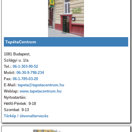
TapétaCentrum
1081 Budapest,
Szilágyi u. 1/a.
Tel.:
06-1-303-90-52
Mobil:
06-30-9-798-234
Fax:
06-1-785-03-20
E-Mail:
tapeta@tapetacentrum.hu
Weblap:
www.tapetacentrum.hu
Nyitvatartás:
Hétfő-Péntek: 9-18
Szombat: 9-13
Térkép / útvonaltervezés