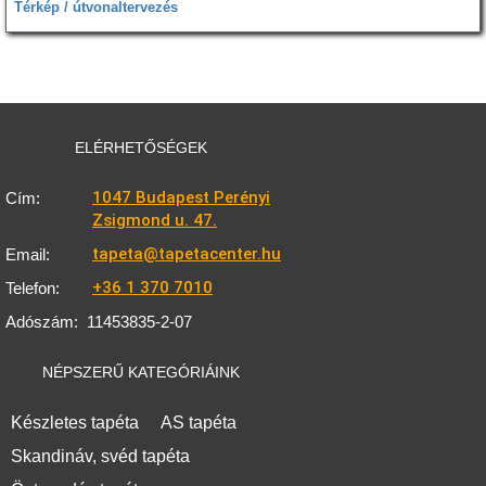
Térkép / útvonaltervezés
ELÉRHETŐSÉGEK
1047 Budapest Perényi
Cím:
Zsigmond u. 47.
tapeta@tapetacenter.hu
Email:
+36 1 370 7010
Telefon:
Adószám:
11453835-2-07
NÉPSZERŰ KATEGÓRIÁINK
Készletes tapéta
AS tapéta
Skandináv, svéd tapéta