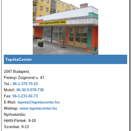
TapétaCenter
1047 Budapest,
Perényi Zsigmond u. 47.
Tel.:
06-1-370-70-10
Mobil:
06-30-9-578-738
Fax:
06-1-231-02-73
E-Mail:
tapeta@tapetacenter.hu
Weblap:
www.tapetacenter.hu
Nyitvatartás:
Hétfő-Péntek: 9-18
Szombat: 9-13