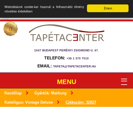
Weboldalunk cookie-kat használ a felhasználói élmény
Értem
növelése érdekében
1047 BUDAPEST PERÉNYI ZSIGMOND U. 47.
TELEFON:
+36 1 370 7010
EMAIL:
TAPETA@TAPETACENTER.HU
MENU
Kezdőlap
Gyártók: Marburg
Katalógus: Vintage Deluxe
Cikkszám: 32827