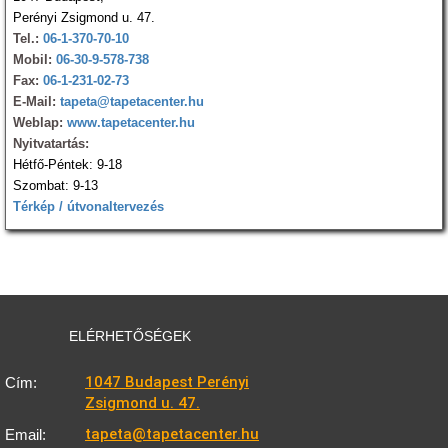
Perényi Zsigmond u. 47.
Tel.:
06-1-370-70-10
Mobil:
06-30-9-578-738
Fax:
06-1-231-02-73
E-Mail:
tapeta@tapetacenter.hu
Weblap:
www.tapetacenter.hu
Nyitvatartás:
Hétfő-Péntek: 9-18
Szombat: 9-13
Térkép / útvonaltervezés
ELÉRHETŐSÉGEK
1047 Budapest Perényi
Cím:
Zsigmond u. 47.
tapeta@tapetacenter.hu
Email: