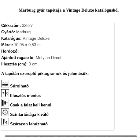
Marburg gyár tapétája a Vintage Deluxe katalógusból
Cikkszám:
32827
Gyártó:
Marburg
Katalógus:
Vintage Deluxe
Méret:
10,05 x 0,53 m
Hordozó:
Ajánlott ragasztó:
Metylan Direct
Illesztés (cm):
0 cm.
A tapétán szereplő piktogramok és jelentésük:
Súrolható
Illesztés mentes
Csak a falat kell kenni
Színtartósága kiváló
Szárazon lehúzható