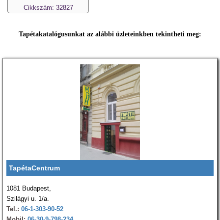
Cikkszám: 32827
Tapétakatalógusunkat az alábbi üzleteinkben tekintheti meg:
TapétaCentrum
1081 Budapest,
Szilágyi u. 1/a.
Tel.:
06-1-303-90-52
Mobil:
06-30-9-798-234