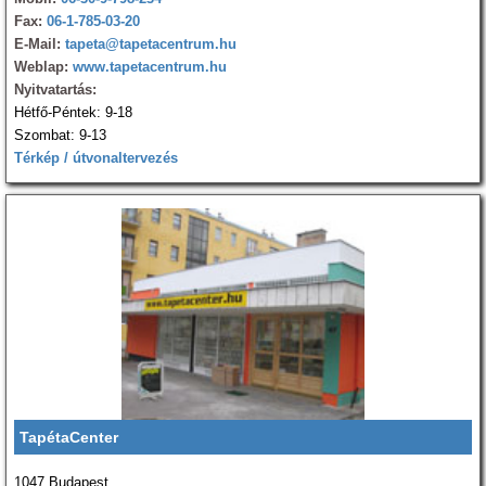
Fax:
06-1-785-03-20
E-Mail:
tapeta@tapetacentrum.hu
Weblap:
www.tapetacentrum.hu
Nyitvatartás:
Hétfő-Péntek: 9-18
Szombat: 9-13
Térkép / útvonaltervezés
TapétaCenter
1047 Budapest,