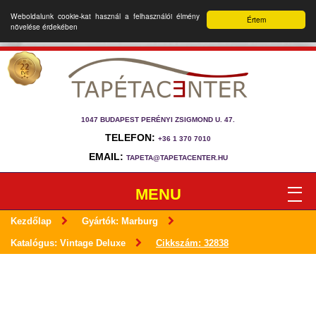
Weboldalunk cookie-kat használ a felhasználói élmény
Értem
növelése érdekében
1047 BUDAPEST PERÉNYI ZSIGMOND U. 47.
TELEFON:
+36 1 370 7010
EMAIL:
TAPETA@TAPETACENTER.HU
MENU
Kezdőlap
Gyártók: Marburg
Katalógus: Vintage Deluxe
Cikkszám: 32838