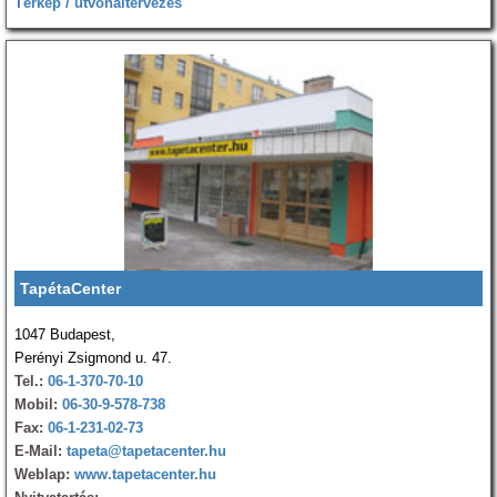
Térkép / útvonaltervezés
TapétaCenter
1047 Budapest,
Perényi Zsigmond u. 47.
Tel.:
06-1-370-70-10
Mobil:
06-30-9-578-738
Fax:
06-1-231-02-73
E-Mail:
tapeta@tapetacenter.hu
Weblap:
www.tapetacenter.hu