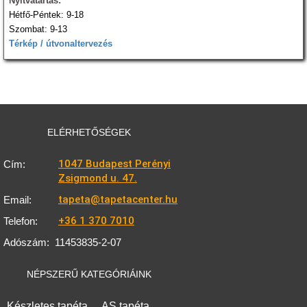
Nyitvatartás:
Hétfő-Péntek: 9-18
Szombat: 9-13
Térkép / útvonaltervezés
ELÉRHETŐSÉGEK
1047 Budapest Perényi
Cím:
Zsigmond u. 47.
tapeta@tapetacenter.hu
Email:
+36 1 370 7010
Telefon:
Adószám:
11453835-2-07
NÉPSZERŰ KATEGÓRIÁINK
Készletes tapéta
AS tapéta