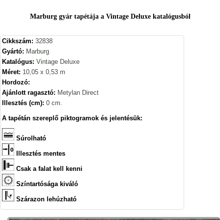
Marburg gyár tapétája a Vintage Deluxe katalógusból
Cikkszám:
32838
Gyártó:
Marburg
Katalógus:
Vintage Deluxe
Méret:
10,05 x 0,53 m
Hordozó:
Ajánlott ragasztó:
Metylan Direct
Illesztés (cm):
0 cm.
A tapétán szereplő piktogramok és jelentésük:
Súrolható
Illesztés mentes
Csak a falat kell kenni
Színtartósága kiváló
Szárazon lehúzható