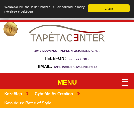
Weboldalunk cookie-kat használ a felhasználói élmény
Értem
növelése érdekében
1047 BUDAPEST PERÉNYI ZSIGMOND U. 47.
TELEFON:
+36 1 370 7010
EMAIL:
TAPETA@TAPETACENTER.HU
MENU
Kezdőlap
Gyártók: As Creation
Katalógus: Battle of Style