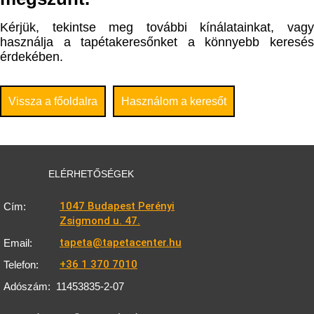
Kérjük, tekintse meg további kínálatainkat, vagy
használja a tapétakeresőnket a könnyebb keresés
érdekében.
Vissza a főoldalra
Használom a keresőt
ELÉRHETŐSÉGEK
1047 Budapest Perényi
Cím:
Zsigmond u. 47.
tapeta@tapetacenter.hu
Email:
+36 1 370 7010
Telefon:
Adószám:
11453835-2-07