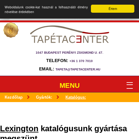
Weboldalunk cookie-kat használ a felhasználói élmény
Értem
növelése érdekében
1047 BUDAPEST PERÉNYI ZSIGMOND U. 47.
TELEFON:
+36 1 370 7010
EMAIL:
TAPETA@TAPETACENTER.HU
MENU
Kezdőlap
Gyártók:
Katalógus:
Lexington
katalógusunk gyártása
megszünt.