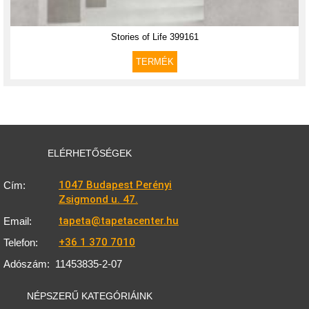
Stories of Life 399161
TERMÉK
ELÉRHETŐSÉGEK
1047 Budapest Perényi
Cím:
Zsigmond u. 47.
tapeta@tapetacenter.hu
Email:
+36 1 370 7010
Telefon:
Adószám:
11453835-2-07
NÉPSZERŰ KATEGÓRIÁINK