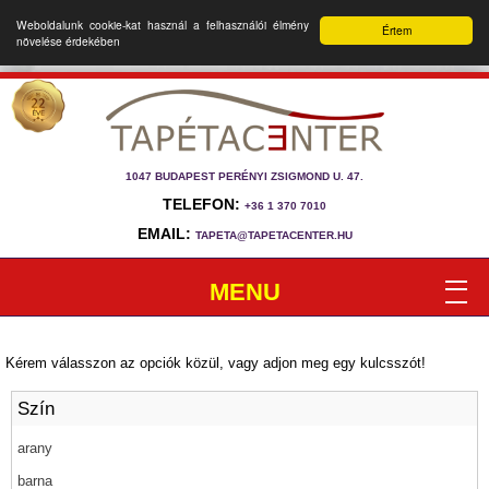
Weboldalunk cookie-kat használ a felhasználói élmény
Értem
növelése érdekében
1047 BUDAPEST PERÉNYI ZSIGMOND U. 47.
TELEFON:
+36 1 370 7010
EMAIL:
TAPETA@TAPETACENTER.HU
MENU
Kérem válasszon az opciók közül, vagy adjon meg egy kulcsszót!
Szín