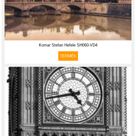
Komar Stefan Hefele SH060-VD4
TERMÉK