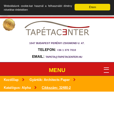
Weboldalunk cookie-kat használ a felhasználói élmény
Értem
növelése érdekében
1047 BUDAPEST PERÉNYI ZSIGMOND U. 47.
TELEFON:
+36 1 370 7010
EMAIL:
TAPETA@TAPETACENTER.HU
MENU
Kezdőlap
Gyártók: Architects Paper
Katalógus: Alpha
Cikkszám: 32480-2