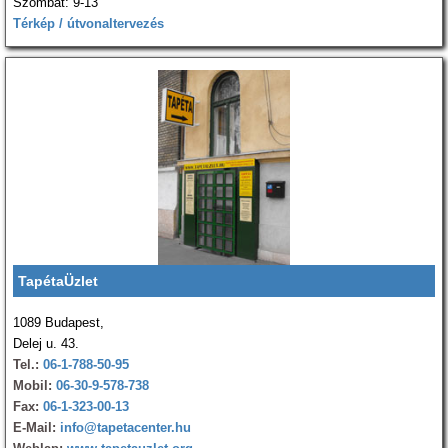
Szombat: 9-13
Térkép / útvonaltervezés
TapétaÜzlet
1089 Budapest,
Delej u. 43.
Tel.:
06-1-788-50-95
Mobil:
06-30-9-578-738
Fax:
06-1-323-00-13
E-Mail:
info@tapetacenter.hu