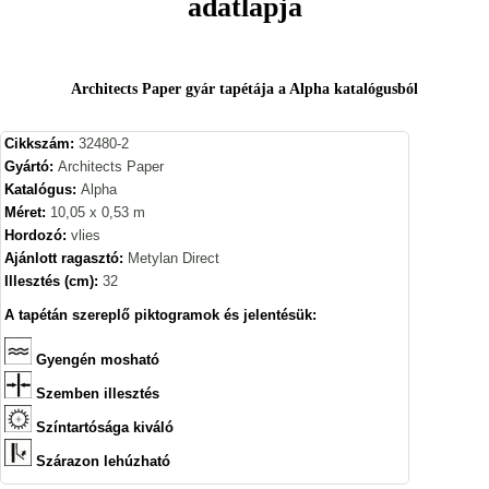
adatlapja
Architects Paper gyár tapétája a Alpha katalógusból
Cikkszám:
32480-2
Gyártó:
Architects Paper
Katalógus:
Alpha
Méret:
10,05 x 0,53 m
Hordozó:
vlies
Ajánlott ragasztó:
Metylan Direct
Illesztés (cm):
32
A tapétán szereplő piktogramok és jelentésük:
Gyengén mosható
Szemben illesztés
Színtartósága kiváló
Szárazon lehúzható