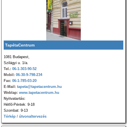
TapétaCentrum
1081 Budapest,
Szilágyi u. 1/a.
Tel.:
06-1-303-90-52
Mobil:
06-30-9-798-234
Fax:
06-1-785-03-20
E-Mail:
tapeta@tapetacentrum.hu
Weblap:
www.tapetacentrum.hu
Nyitvatartás:
Hétfő-Péntek: 9-18
Szombat: 9-13
Térkép / útvonaltervezés