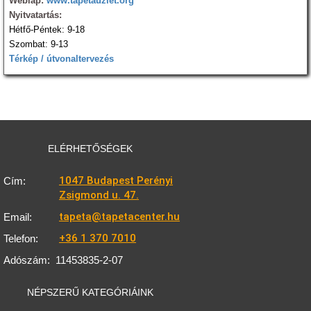
Weblap:
www.tapetauzlet.org
Nyitvatartás:
Hétfő-Péntek: 9-18
Szombat: 9-13
Térkép / útvonaltervezés
ELÉRHETŐSÉGEK
1047 Budapest Perényi
Cím:
Zsigmond u. 47.
tapeta@tapetacenter.hu
Email:
+36 1 370 7010
Telefon:
Adószám:
11453835-2-07
NÉPSZERŰ KATEGÓRIÁINK