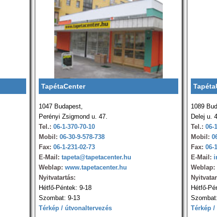
TapétaCenter
Tapéta
1047 Budapest,
1089 Bud
Perényi Zsigmond u. 47.
Delej u. 
Tel.:
06-1-370-70-10
Tel.:
06-
Mobil:
06-30-9-578-738
Mobil:
0
Fax:
06-1-231-02-73
Fax:
06-
E-Mail:
tapeta@tapetacenter.hu
E-Mail:
i
Weblap:
www.tapetacenter.hu
Weblap:
Nyitvatartás:
Nyitvatar
Hétfő-Péntek: 9-18
Hétfő-Pé
Szombat: 9-13
Szombat:
Térkép / útvonaltervezés
Térkép /