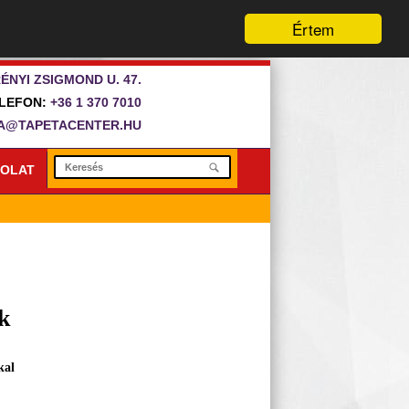
Értem
ÉNYI ZSIGMOND U. 47.
LEFON:
+36 1 370 7010
A@TAPETACENTER.HU
OLAT
k
kal