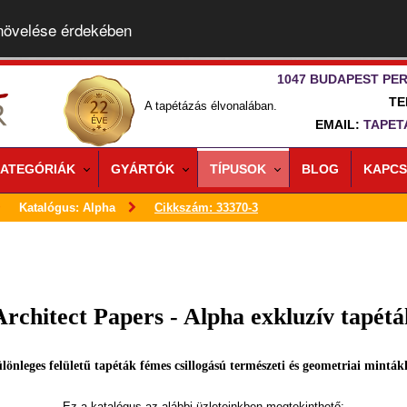
 növelése érdekében
1047 BUDAPEST PER
TE
A tapétázás élvonalában.
EMAIL:
TAPET
ATEGÓRIÁK
GYÁRTÓK
TÍPUSOK
BLOG
KAPCS
Katalógus: Alpha
Cikkszám: 33370-3
Architect Papers - Alpha exkluzív tapétá
lönleges felületű tapéták fémes csillogású természeti és geometriai minták
Ez a katalógus az alábbi üzleteinkben megtekinthető: