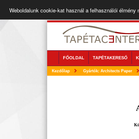
Weboldalunk cookie-kat használ a felhasználói élmény
FŐOLDAL
TAPÉTAKERESŐ
K
Kezdőlap
Gyártók: Architects Paper
Kü