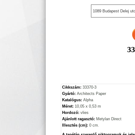
1089 Budapest Delej utc
33
Cikkszám:
33370-3
Gyártó:
Architects Paper
Katalógus:
Alpha
Méret:
10,05 x 0,53 m
Hordozó:
vlies
Ajánlott ragasztó:
Metylan Direct
Illesztés (cm):
0 cm.
A tapétán szereplő piktogramok és jele