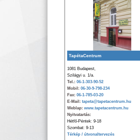
TapétaCentrum
1081 Budapest,
Szilágyi u. 1/a.
Tel.:
06-1-303-90-52
Mobil:
06-30-9-798-234
Fax:
06-1-785-03-20
E-Mail:
tapeta@tapetacentrum.hu
Weblap:
www.tapetacentrum.hu
Nyitvatartás:
Hétfő-Péntek: 9-18
Szombat: 9-13
Térkép / útvonaltervezés