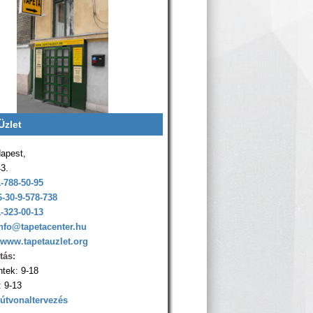
Üzlet
apest,
43.
1-788-50-95
6-30-9-578-738
1-323-00-13
nfo@tapetacenter.hu
www.tapetauzlet.org
tás:
ntek: 9-18
 9-13
 útvonaltervezés