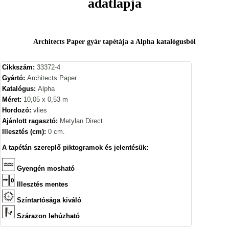
adatlapja
Architects Paper gyár tapétája a Alpha katalógusból
Cikkszám:
33372-4
Gyártó:
Architects Paper
Katalógus:
Alpha
Méret:
10,05 x 0,53 m
Hordozó:
vlies
Ajánlott ragasztó:
Metylan Direct
Illesztés (cm):
0 cm.
A tapétán szereplő piktogramok és jelentésük:
Gyengén mosható
Illesztés mentes
Színtartósága kiváló
Szárazon lehúzható