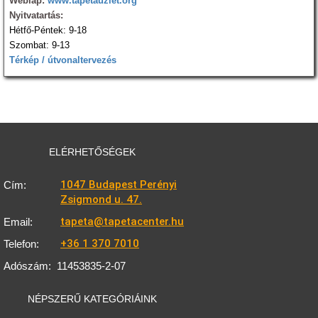
Weblap:
www.tapetauzlet.org
Nyitvatartás:
Hétfő-Péntek: 9-18
Szombat: 9-13
Térkép / útvonaltervezés
ELÉRHETŐSÉGEK
1047 Budapest Perényi
Cím:
Zsigmond u. 47.
tapeta@tapetacenter.hu
Email:
+36 1 370 7010
Telefon:
Adószám:
11453835-2-07
NÉPSZERŰ KATEGÓRIÁINK