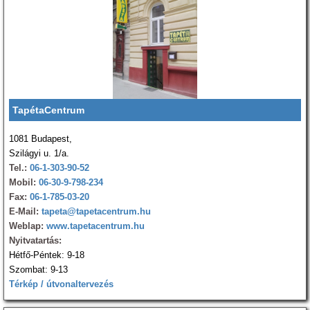
TapétaCentrum
1081 Budapest,
Szilágyi u. 1/a.
Tel.:
06-1-303-90-52
Mobil:
06-30-9-798-234
Fax:
06-1-785-03-20
E-Mail:
tapeta@tapetacentrum.hu
Weblap:
www.tapetacentrum.hu
Nyitvatartás:
Hétfő-Péntek: 9-18
Szombat: 9-13
Térkép / útvonaltervezés