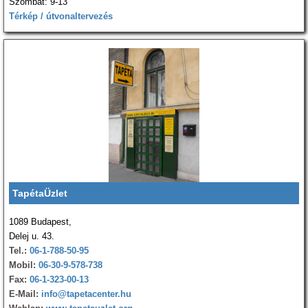
Szombat: 9-13
Térkép / útvonaltervezés
TapétaÜzlet
1089 Budapest,
Delej u. 43.
Tel.:
06-1-788-50-95
Mobil:
06-30-9-578-738
Fax:
06-1-323-00-13
E-Mail:
info@tapetacenter.hu