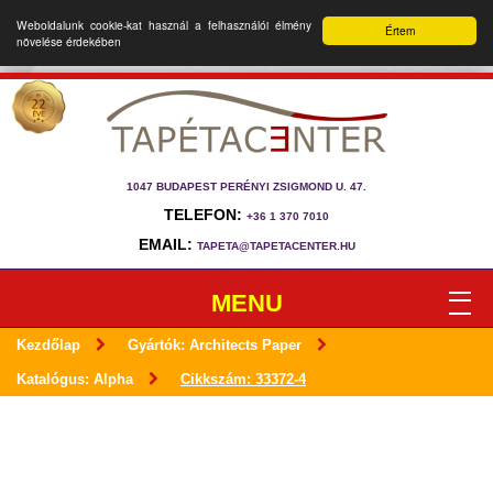
Weboldalunk cookie-kat használ a felhasználói élmény
Értem
növelése érdekében
1047 BUDAPEST PERÉNYI ZSIGMOND U. 47.
TELEFON:
+36 1 370 7010
EMAIL:
TAPETA@TAPETACENTER.HU
MENU
Kezdőlap
Gyártók: Architects Paper
Katalógus: Alpha
Cikkszám: 33372-4