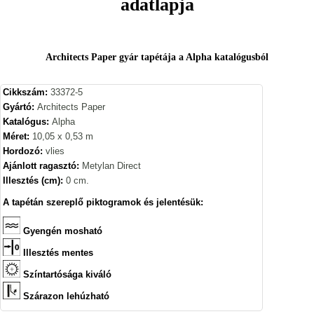
adatlapja
Architects Paper gyár tapétája a Alpha katalógusból
Cikkszám:
33372-5
Gyártó:
Architects Paper
Katalógus:
Alpha
Méret:
10,05 x 0,53 m
Hordozó:
vlies
Ajánlott ragasztó:
Metylan Direct
Illesztés (cm):
0 cm.
A tapétán szereplő piktogramok és jelentésük:
Gyengén mosható
Illesztés mentes
Színtartósága kiváló
Szárazon lehúzható