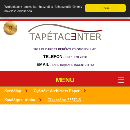
Weboldalunk cookie-kat használ a felhasználói élmény
Értem
növelése érdekében
1047 BUDAPEST PERÉNYI ZSIGMOND U. 47.
TELEFON:
+36 1 370 7010
EMAIL:
TAPETA@TAPETACENTER.HU
MENU
Kezdőlap
Gyártók: Architects Paper
Katalógus: Alpha
Cikkszám: 33372-5