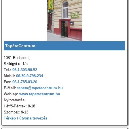
TapétaCentrum
1081 Budapest,
Szilágyi u. 1/a.
Tel.:
06-1-303-90-52
Mobil:
06-30-9-798-234
Fax:
06-1-785-03-20
E-Mail:
tapeta@tapetacentrum.hu
Weblap:
www.tapetacentrum.hu
Nyitvatartás:
Hétfő-Péntek: 9-18
Szombat: 9-13
Térkép / útvonaltervezés