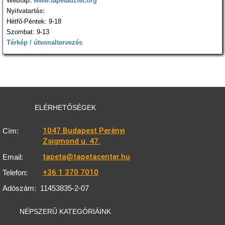
Weblap:
www.tapetauzlet.org
Nyitvatartás:
Hétfő-Péntek: 9-18
Szombat: 9-13
Térkép / útvonaltervezés
ELÉRHETŐSÉGEK
1047 Budapest Perényi
Cím:
Zsigmond u. 47.
tapeta@tapetacenter.hu
Email:
+36 1 370 7010
Telefon:
Adószám:
11453835-2-07
NÉPSZERŰ KATEGÓRIÁINK