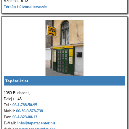
Szombat: 9-13
Térkép / útvonaltervezés
TapétaÜzlet
1089 Budapest,
Delej u. 43.
Tel.:
06-1-788-50-95
Mobil:
06-30-9-578-738
Fax:
06-1-323-00-13
E-Mail:
info@tapetacenter.hu