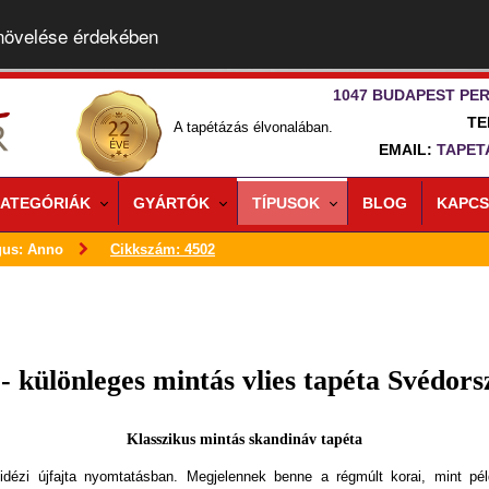
 növelése érdekében
1047 BUDAPEST PER
TE
A tapétázás élvonalában.
EMAIL:
TAPET
ATEGÓRIÁK
GYÁRTÓK
TÍPUSOK
BLOG
KAPCS
gus: Anno
Cikkszám: 4502
- különleges mintás vlies tapéta Svédors
Klasszikus mintás skandináv tapéta
idézi újfajta nyomtatásban. Megjelennek benne a régmúlt korai, mint pé