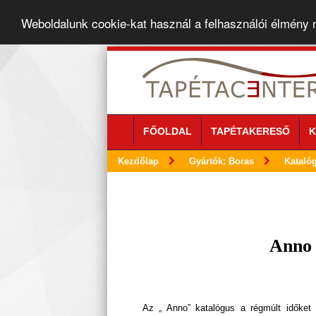
Weboldalunk cookie-kat használ a felhasználói élmény
FŐOLDAL
TAPÉTAKERESŐ
K
Kezdőlap
Gyártók: Boras
Kataló
Anno 
Az „ Anno” katalógus a régmúlt időket 