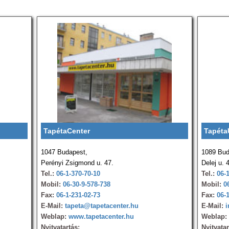
TapétaCenter
Tapéta
1047 Budapest,
1089 Bud
Perényi Zsigmond u. 47.
Delej u. 
Tel.:
06-1-370-70-10
Tel.:
06-
Mobil:
06-30-9-578-738
Mobil:
0
Fax:
06-1-231-02-73
Fax:
06-
E-Mail:
tapeta@tapetacenter.hu
E-Mail:
i
Weblap:
www.tapetacenter.hu
Weblap:
Nyitvatartás:
Nyitvatar