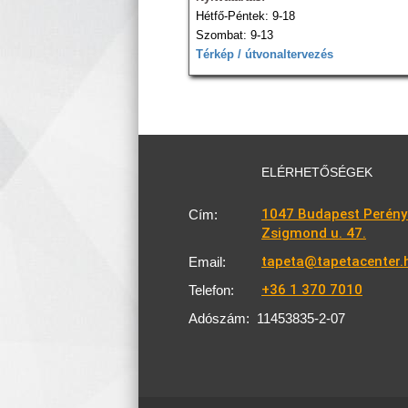
Hétfő-Péntek: 9-18
Szombat: 9-13
Térkép / útvonaltervezés
ELÉRHETŐSÉGEK
1047 Budapest Perény
Cím:
Zsigmond u. 47.
tapeta@tapetacenter.
Email:
+36 1 370 7010
Telefon:
Adószám:
11453835-2-07