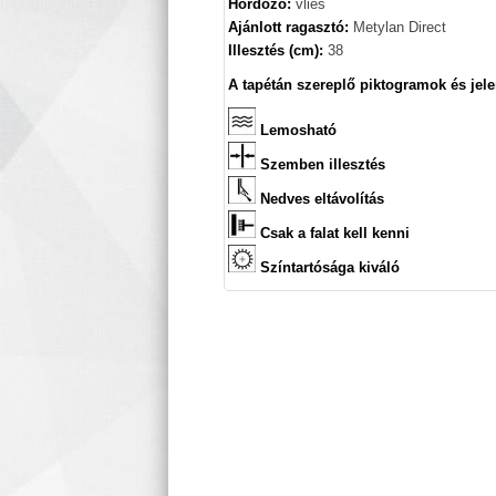
Hordozó:
vlies
Ajánlott ragasztó:
Metylan Direct
Illesztés (cm):
38
A tapétán szereplő piktogramok és jele
Lemosható
Szemben illesztés
Nedves eltávolítás
Csak a falat kell kenni
Színtartósága kiváló