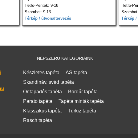
Hétfő-Péntek: 9-18
Hétfő-Pé
Szombat: 9-13
Szombat:
Térkép / útvonaltervezés
Térkép /
NÉPSZERŰ KATEGÓRIÁINK
i
Készletes tapéta
AS tapéta
Skandináv, svéd tapéta
hu
Öntapadós tapéta
Bordűr tapéta
Parato tapéta
Tapéta minták tapéta
Klasszikus tapéta
Türkiz tapéta
Rasch tapéta