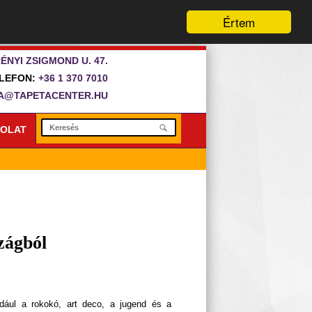
Értem
ÉNYI ZSIGMOND U. 47.
LEFON:
+36 1 370 7010
A@TAPETACENTER.HU
OLAT
zágból
ldául a rokokó, art deco, a jugend és a