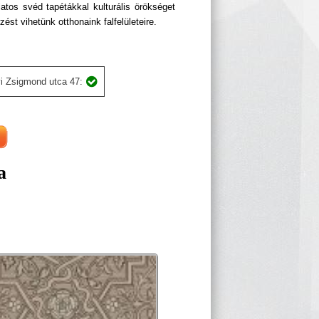
atos svéd tapétákkal kulturális örökséget
ést vihetünk otthonaink falfelületeire.
i Zsigmond utca 47:
a