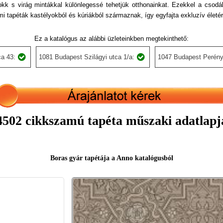
k s virág mintákkal különlegessé tehetjük otthonainkat. Ezekkel a csodál
lmi tapéták kastélyokból és kúriákból származnak, így egyfajta exkluzív életérz
Ez a katalógus az alábbi üzleteinkben megtekinthető:
a 43:
1081 Budapest Szilágyi utca 1/a:
1047 Budapest Perény
4502 cikkszamú tapéta műszaki adatlapj
Boras gyár tapétája a Anno katalógusból