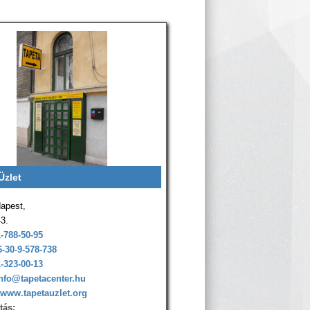
Üzlet
apest,
43.
1-788-50-95
6-30-9-578-738
1-323-00-13
nfo@tapetacenter.hu
www.tapetauzlet.org
tás: