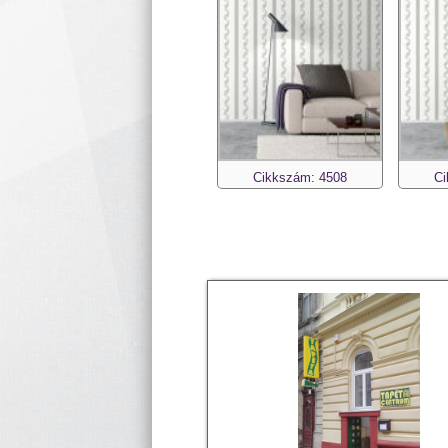
Cikkszám: 4508
Ci