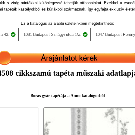
k s virág mintákkal különlegessé tehetjük otthonainkat. Ezekkel a csodál
lmi tapéták kastélyokból és kúriákból származnak, így egyfajta exkluzív életérz
Ez a katalógus az alábbi üzleteinkben megtekinthető:
a 43:
1081 Budapest Szilágyi utca 1/a:
1047 Budapest Perény
4508 cikkszamú tapéta műszaki adatlapj
Boras gyár tapétája a Anno katalógusból