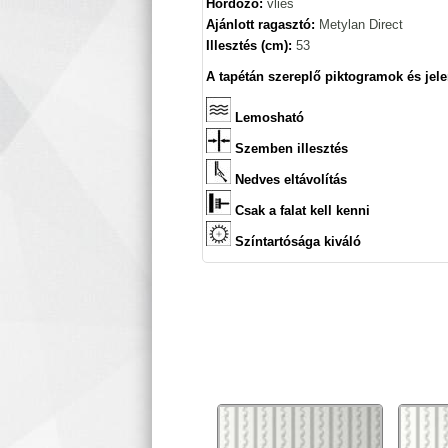
Hordozó:
vlies
Ajánlott ragasztó:
Metylan Direct
Illesztés (cm):
53
A tapétán szereplő piktogramok és jele
Lemosható
Szemben illesztés
Nedves eltávolítás
Csak a falat kell kenni
Színtartósága kiváló