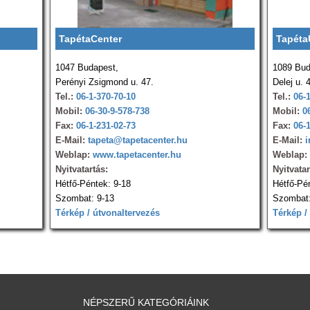
TapétaCenter
Tapéta
1047 Budapest,
1089 Bud
Perényi Zsigmond u. 47.
Delej u. 
Tel.:
06-1-370-70-10
Tel.:
06-
Mobil:
06-30-9-578-738
Mobil:
0
Fax:
06-1-231-02-73
Fax:
06-
E-Mail:
tapeta@tapetacenter.hu
E-Mail:
i
Weblap:
www.tapetacenter.hu
Weblap:
Nyitvatartás:
Nyitvatar
Hétfő-Péntek: 9-18
Hétfő-Pé
Szombat: 9-13
Szombat:
Térkép / útvonaltervezés
Térkép /
NÉPSZERŰ KATEGÓRIÁINK