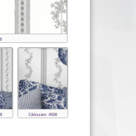
8
08
Cikkszám: 4508