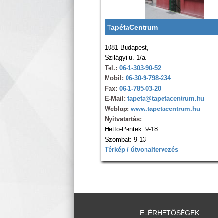
TapétaCentrum
1081 Budapest,
Szilágyi u. 1/a.
Tel.:
06-1-303-90-52
Mobil:
06-30-9-798-234
Fax:
06-1-785-03-20
E-Mail:
tapeta@tapetacentrum.hu
Weblap:
www.tapetacentrum.hu
Nyitvatartás:
Hétfő-Péntek: 9-18
Szombat: 9-13
Térkép / útvonaltervezés
ELÉRHETŐSÉGEK