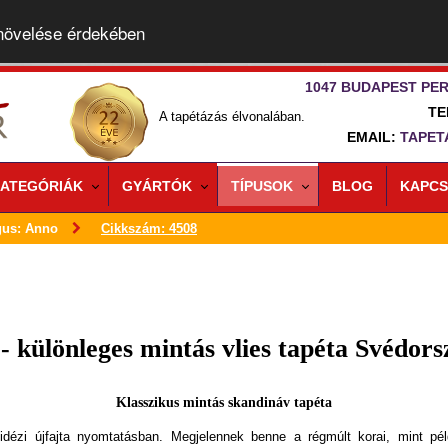
 növelése érdekében
1047 BUDAPEST PER
TE
A tapétázás élvonalában.
EMAIL:
TAPET
ATEGÓRIÁK
GYÁRTÓK
TÍPUSOK
BLOG
KAPCS
gus: Anno
Cikkszám: 4508
- különleges mintás vlies tapéta Svédors
Klasszikus mintás skandináv tapéta
idézi újfajta nyomtatásban. Megjelennek benne a régmúlt korai, mint pé