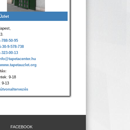
Üzlet
apest,
43.
1-788-50-95
6-30-9-578-738
1-323-00-13
nfo@tapetacenter.hu
www.tapetauzlet.org
tás:
ntek: 9-18
 9-13
 útvonaltervezés
FACEBOOK