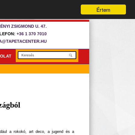
Értem
ÉNYI ZSIGMOND U. 47.
LEFON:
+36 1 370 7010
A@TAPETACENTER.HU
OLAT
zágból
ldául a rokokó, art deco, a jugend és a