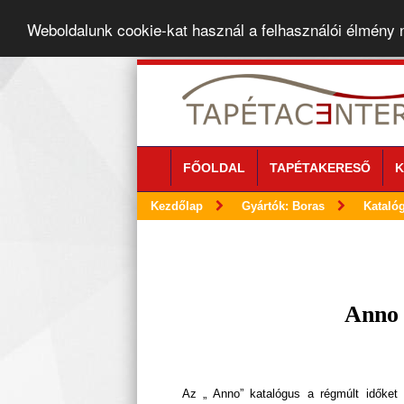
Weboldalunk cookie-kat használ a felhasználói élmény
FŐOLDAL
TAPÉTAKERESŐ
K
Kezdőlap
Gyártók: Boras
Kataló
Anno 
Az „ Anno” katalógus a régmúlt időket 