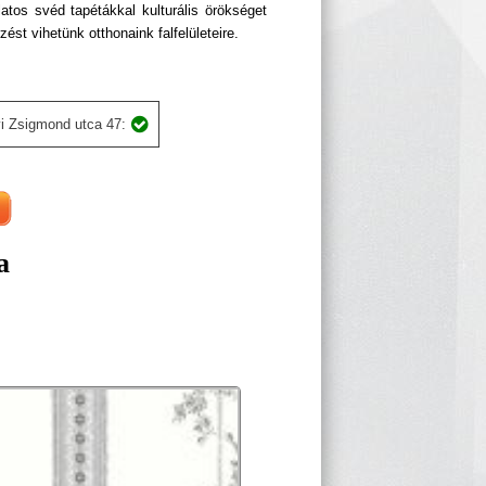
atos svéd tapétákkal kulturális örökséget
ést vihetünk otthonaink falfelületeire.
i Zsigmond utca 47:
a