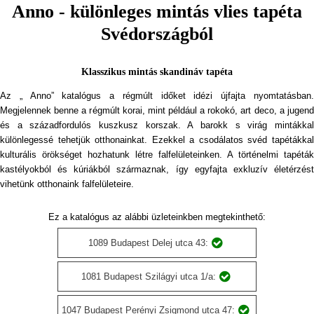
Anno - különleges mintás vlies tapéta
Svédországból
Klasszikus mintás skandináv tapéta
Az „ Anno” katalógus a régmúlt időket idézi újfajta nyomtatásban.
Megjelennek benne a régmúlt korai, mint például a rokokó, art deco, a jugend
és a századfordulós kuszkusz korszak. A barokk s virág mintákkal
különlegessé tehetjük otthonainkat. Ezekkel a csodálatos svéd tapétákkal
kulturális örökséget hozhatunk létre falfelületeinken. A történelmi tapéták
kastélyokból és kúriákból származnak, így egyfajta exkluzív életérzést
vihetünk otthonaink falfelületeire.
Ez a katalógus az alábbi üzleteinkben megtekinthető:
1089 Budapest Delej utca 43:
1081 Budapest Szilágyi utca 1/a:
1047 Budapest Perényi Zsigmond utca 47: