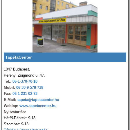
TapétaCenter
1047 Budapest,
Perényi Zsigmond u. 47.
Tel.:
06-1-370-70-10
Mobil:
06-30-9-578-738
Fax:
06-1-231-02-73
E-Mail:
tapeta@tapetacenter.hu
Weblap:
www.tapetacenter.hu
Nyitvatartás:
Hétfő-Péntek: 9-18
Szombat: 9-13