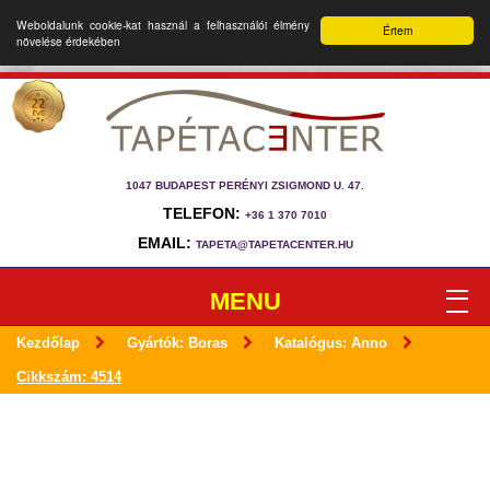
Weboldalunk cookie-kat használ a felhasználói élmény
Értem
növelése érdekében
1047 BUDAPEST PERÉNYI ZSIGMOND U. 47.
TELEFON:
+36 1 370 7010
EMAIL:
TAPETA@TAPETACENTER.HU
MENU
Kezdőlap
Gyártók: Boras
Katalógus: Anno
Cikkszám: 4514