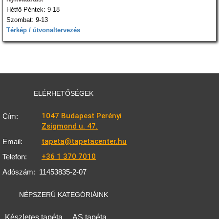
Hétfő-Péntek: 9-18
Szombat: 9-13
Térkép / útvonaltervezés
ELÉRHETŐSÉGEK
1047 Budapest Perényi
Cím:
Zsigmond u. 47.
tapeta@tapetacenter.hu
Email:
+36 1 370 7010
Telefon:
Adószám:
11453835-2-07
NÉPSZERŰ KATEGÓRIÁINK
Készletes tapéta
AS tapéta