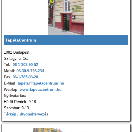
TapétaCentrum
1081 Budapest,
Szilágyi u. 1/a.
Tel.:
06-1-303-90-52
Mobil:
06-30-9-798-234
Fax:
06-1-785-03-20
E-Mail:
tapeta@tapetacentrum.hu
Weblap:
www.tapetacentrum.hu
Nyitvatartás:
Hétfő-Péntek: 9-18
Szombat: 9-13
Térkép / útvonaltervezés