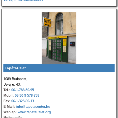
Térkép / útvonaltervezés
TapétaÜzlet
1089 Budapest,
Delej u. 43.
Tel.:
06-1-788-50-95
Mobil:
06-30-9-578-738
Fax:
06-1-323-00-13
E-Mail:
info@tapetacenter.hu
Weblap:
www.tapetauzlet.org
Nyitvatartás: