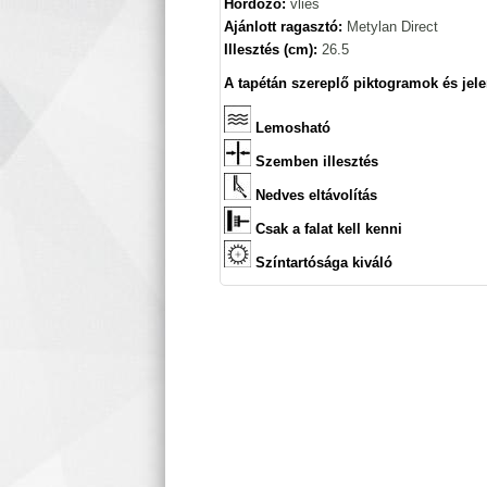
Hordozó:
vlies
Ajánlott ragasztó:
Metylan Direct
Illesztés (cm):
26.5
A tapétán szereplő piktogramok és jele
Lemosható
Szemben illesztés
Nedves eltávolítás
Csak a falat kell kenni
Színtartósága kiváló