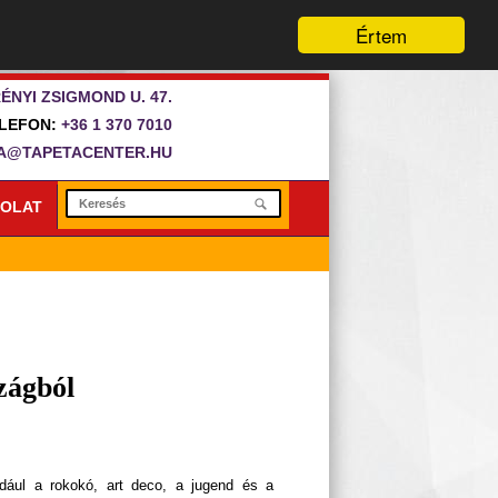
Értem
ÉNYI ZSIGMOND U. 47.
LEFON:
+36 1 370 7010
A@TAPETACENTER.HU
OLAT
zágból
ldául a rokokó, art deco, a jugend és a