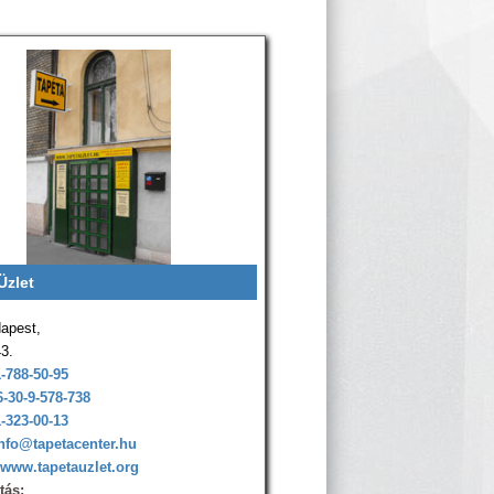
Üzlet
apest,
43.
1-788-50-95
6-30-9-578-738
1-323-00-13
nfo@tapetacenter.hu
www.tapetauzlet.org
tás: