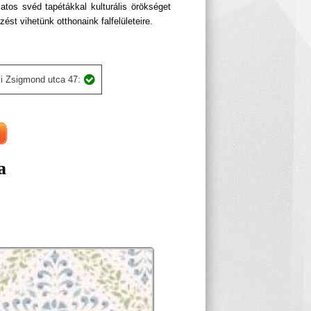
atos svéd tapétákkal kulturális örökséget
ést vihetünk otthonaink falfelületeire.
i Zsigmond utca 47:
a