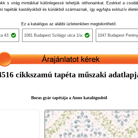
k s virág mintákkal különlegessé tehetjük otthonainkat. Ezekkel a csodál
lmi tapéták kastélyokból és kúriákból származnak, így egyfajta exkluzív életérz
Ez a katalógus az alábbi üzleteinkben megtekinthető:
a 43:
1081 Budapest Szilágyi utca 1/a:
1047 Budapest Perény
4516 cikkszamú tapéta műszaki adatlapj
Boras gyár tapétája a Anno katalógusból