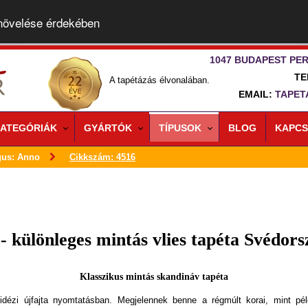
 növelése érdekében
1047 BUDAPEST PER
TE
A tapétázás élvonalában.
EMAIL:
TAPET
ATEGÓRIÁK
GYÁRTÓK
TÍPUSOK
BLOG
KAPCS
gus: Anno
Cikkszám: 4516
- különleges mintás vlies tapéta Svédors
Klasszikus mintás skandináv tapéta
idézi újfajta nyomtatásban. Megjelennek benne a régmúlt korai, mint pé