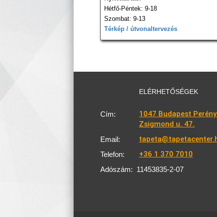
Hétfő-Péntek: 9-18
Szombat: 9-13
Térkép / útvonaltervezés
ELÉRHETŐSÉGEK
1047 Budapest Perény
Cím:
Zsigmond u. 47.
tapeta@tapetacenter.
Email:
+36 1 370 7010
Telefon:
Adószám:
11453835-2-07