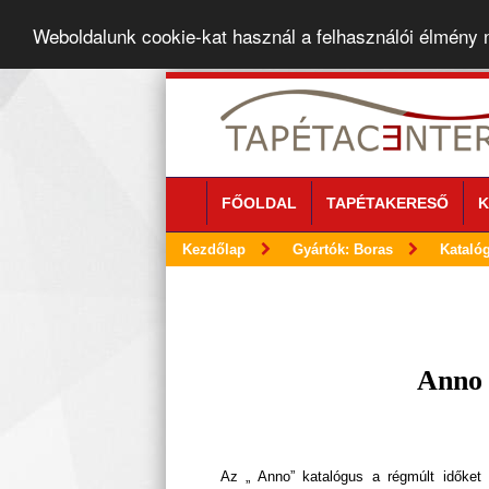
Weboldalunk cookie-kat használ a felhasználói élmény
FŐOLDAL
TAPÉTAKERESŐ
K
Kezdőlap
Gyártók: Boras
Kataló
Anno 
Az „ Anno” katalógus a régmúlt időket 