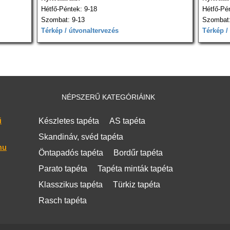
Hétfő-Péntek: 9-18
Hétfő-Pé
Szombat: 9-13
Szombat:
Térkép / útvonaltervezés
Térkép /
NÉPSZERŰ KATEGÓRIÁINK
i
Készletes tapéta
AS tapéta
Skandináv, svéd tapéta
hu
Öntapadós tapéta
Bordűr tapéta
Parato tapéta
Tapéta minták tapéta
Klasszikus tapéta
Türkiz tapéta
Rasch tapéta