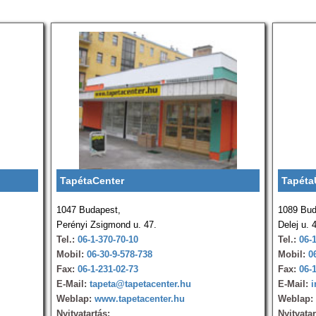
TapétaCenter
Tapéta
1047 Budapest,
1089 Bud
Perényi Zsigmond u. 47.
Delej u. 
Tel.:
06-1-370-70-10
Tel.:
06-
Mobil:
06-30-9-578-738
Mobil:
0
Fax:
06-1-231-02-73
Fax:
06-
E-Mail:
tapeta@tapetacenter.hu
E-Mail:
i
Weblap:
www.tapetacenter.hu
Weblap:
Nyitvatartás:
Nyitvatar