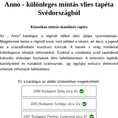
Anno - különleges mintás vlies tapéta
Svédországból
Klasszikus mintás skandináv tapéta
Az „ Anno” katalógus a régmúlt időket idézi újfajta nyomtatásban.
Megjelennek benne a régmúlt korai, mint például a rokokó, art deco, a jugend
és a századfordulós kuszkusz korszak. A barokk s virág mintákkal
különlegessé tehetjük otthonainkat. Ezekkel a csodálatos svéd tapétákkal
kulturális örökséget hozhatunk létre falfelületeinken. A történelmi tapéták
kastélyokból és kúriákból származnak, így egyfajta exkluzív életérzést
vihetünk otthonaink falfelületeire.
Ez a katalógus az alábbi üzleteinkben megtekinthető:
1089 Budapest Delej utca 43:
1081 Budapest Szilágyi utca 1/a:
1047 Budapest Perényi Zsigmond utca 47: