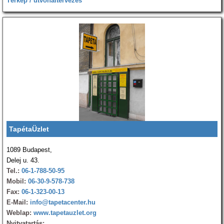
Térkép / útvonaltervezés
TapétaÜzlet
1089 Budapest,
Delej u. 43.
Tel.:
06-1-788-50-95
Mobil:
06-30-9-578-738
Fax:
06-1-323-00-13
E-Mail:
info@tapetacenter.hu
Weblap:
www.tapetauzlet.org
Nyitvatartás: