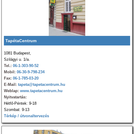
TapétaCentrum
1081 Budapest,
Szilágyi u. 1/a.
Tel.:
06-1-303-90-52
Mobil:
06-30-9-798-234
Fax:
06-1-785-03-20
E-Mail:
tapeta@tapetacentrum.hu
Weblap:
www.tapetacentrum.hu
Nyitvatartás:
Hétfő-Péntek: 9-18
Szombat: 9-13
Térkép / útvonaltervezés