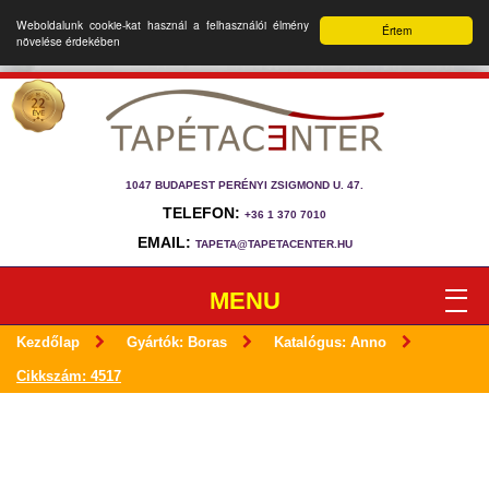
Weboldalunk cookie-kat használ a felhasználói élmény
Értem
növelése érdekében
1047 BUDAPEST PERÉNYI ZSIGMOND U. 47.
TELEFON:
+36 1 370 7010
EMAIL:
TAPETA@TAPETACENTER.HU
MENU
Kezdőlap
Gyártók: Boras
Katalógus: Anno
Cikkszám: 4517