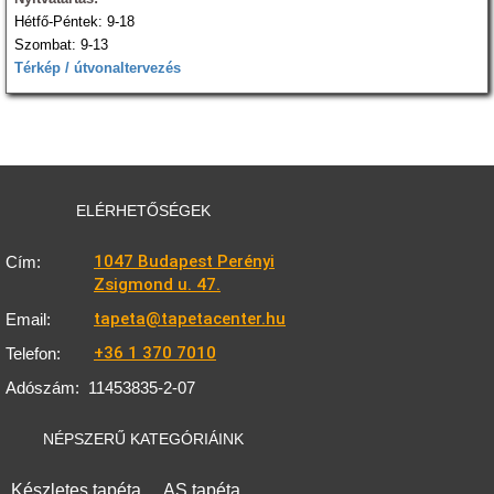
Hétfő-Péntek: 9-18
Szombat: 9-13
Térkép / útvonaltervezés
ELÉRHETŐSÉGEK
1047 Budapest Perényi
Cím:
Zsigmond u. 47.
tapeta@tapetacenter.hu
Email:
+36 1 370 7010
Telefon:
Adószám:
11453835-2-07
NÉPSZERŰ KATEGÓRIÁINK
Készletes tapéta
AS tapéta