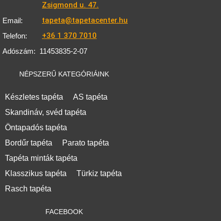
Zsigmond u. 47.
tapeta@tapetacenter.hu
Email:
+36 1 370 7010
Telefon:
Adószám:
11453835-2-07
NÉPSZERŰ KATEGÓRIÁINK
Készletes tapéta
AS tapéta
Skandináv, svéd tapéta
Öntapadós tapéta
Bordűr tapéta
Parato tapéta
Tapéta minták tapéta
Klasszikus tapéta
Türkiz tapéta
Rasch tapéta
FACEBOOK