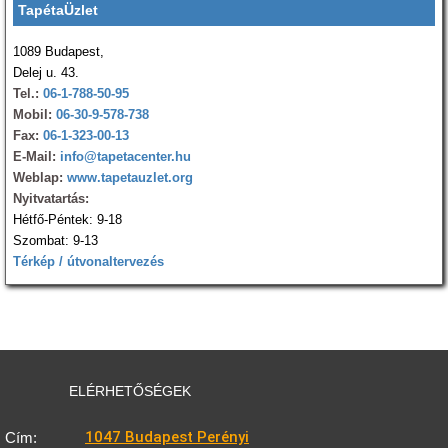
TapétaÜzlet
1089 Budapest,
Delej u. 43.
Tel.:
06-1-788-50-95
Mobil:
06-30-9-578-738
Fax:
06-1-323-00-13
E-Mail:
info@tapetacenter.hu
Weblap:
www.tapetauzlet.org
Nyitvatartás:
Hétfő-Péntek: 9-18
Szombat: 9-13
Térkép / útvonaltervezés
ELÉRHETŐSÉGEK
1047 Budapest Perényi
Cím: