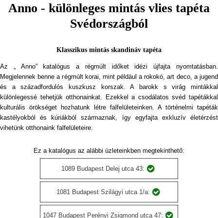
Anno - különleges mintás vlies tapéta
Svédországból
Klasszikus mintás skandináv tapéta
Az „ Anno” katalógus a régmúlt időket idézi újfajta nyomtatásban.
Megjelennek benne a régmúlt korai, mint például a rokokó, art deco, a jugend
és a századfordulós kuszkusz korszak. A barokk s virág mintákkal
különlegessé tehetjük otthonainkat. Ezekkel a csodálatos svéd tapétákkal
kulturális örökséget hozhatunk létre falfelületeinken. A történelmi tapéták
kastélyokból és kúriákból származnak, így egyfajta exkluzív életérzést
vihetünk otthonaink falfelületeire.
Ez a katalógus az alábbi üzleteinkben megtekinthető:
1089 Budapest Delej utca 43:
1081 Budapest Szilágyi utca 1/a:
1047 Budapest Perényi Zsigmond utca 47: