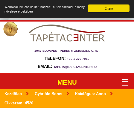
Weboldalunk cookie-kat használ a felhasználói élmény
Értem
növelése érdekében
1047 BUDAPEST PERÉNYI ZSIGMOND U. 47.
TELEFON:
+36 1 370 7010
EMAIL:
TAPETA@TAPETACENTER.HU
MENU
Kezdőlap
Gyártók: Boras
Katalógus: Anno
Cikkszám: 4520