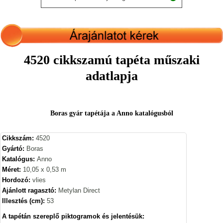
4520 cikkszamú tapéta műszaki
adatlapja
Boras gyár tapétája a Anno katalógusból
Cikkszám:
4520
Gyártó:
Boras
Katalógus:
Anno
Méret:
10,05 x 0,53 m
Hordozó:
vlies
Ajánlott ragasztó:
Metylan Direct
Illesztés (cm):
53
A tapétán szereplő piktogramok és jelentésük: