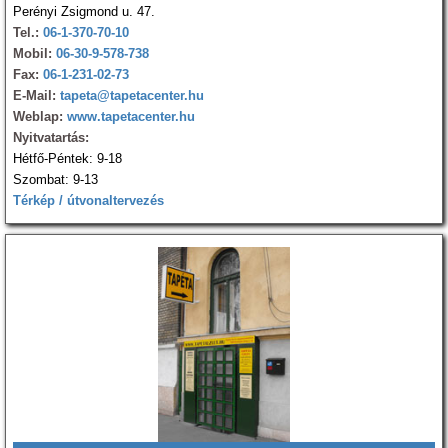
Perényi Zsigmond u. 47.
Tel.:
06-1-370-70-10
Mobil:
06-30-9-578-738
Fax:
06-1-231-02-73
E-Mail:
tapeta@tapetacenter.hu
Weblap:
www.tapetacenter.hu
Nyitvatartás:
Hétfő-Péntek: 9-18
Szombat: 9-13
Térkép / útvonaltervezés