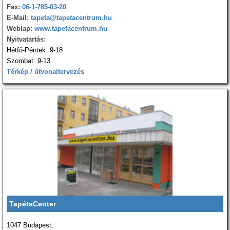
Fax:
06-1-785-03-20
E-Mail:
tapeta@tapetacentrum.hu
Weblap:
www.tapetacentrum.hu
Nyitvatartás:
Hétfő-Péntek: 9-18
Szombat: 9-13
Térkép / útvonaltervezés
TapétaCenter
1047 Budapest,