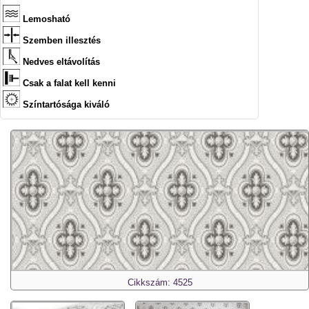
Lemosható
Szemben illesztés
Nedves eltávolítás
Csak a falat kell kenni
Színtartósága kiváló
Cikkszám: 4525