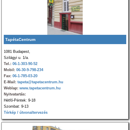
TapétaCentrum
1081 Budapest,
Szilágyi u. 1/a.
Tel.:
06-1-303-90-52
Mobil:
06-30-9-798-234
Fax:
06-1-785-03-20
E-Mail:
tapeta@tapetacentrum.hu
Weblap:
www.tapetacentrum.hu
Nyitvatartás:
Hétfő-Péntek: 9-18
Szombat: 9-13
Térkép / útvonaltervezés