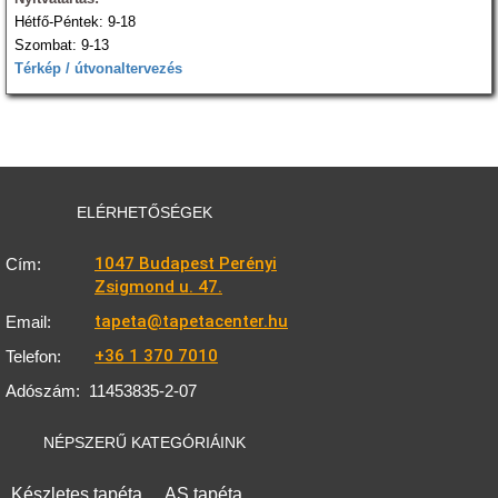
Hétfő-Péntek: 9-18
Szombat: 9-13
Térkép / útvonaltervezés
ELÉRHETŐSÉGEK
1047 Budapest Perényi
Cím:
Zsigmond u. 47.
tapeta@tapetacenter.hu
Email:
+36 1 370 7010
Telefon:
Adószám:
11453835-2-07
NÉPSZERŰ KATEGÓRIÁINK
Készletes tapéta
AS tapéta