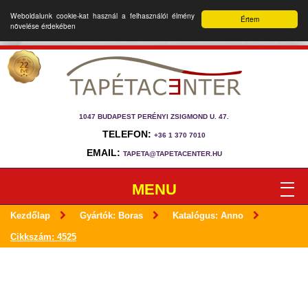
Weboldalunk cookie-kat használ a felhasználói élmény
Értem
növelése érdekében
1047 BUDAPEST PERÉNYI ZSIGMOND U. 47.
TELEFON:
+36 1 370 7010
EMAIL:
TAPETA@TAPETACENTER.HU
MENU
Kezdőlap
Gyártók: Boras
Katalógus: Anno
Cikkszám: 4525