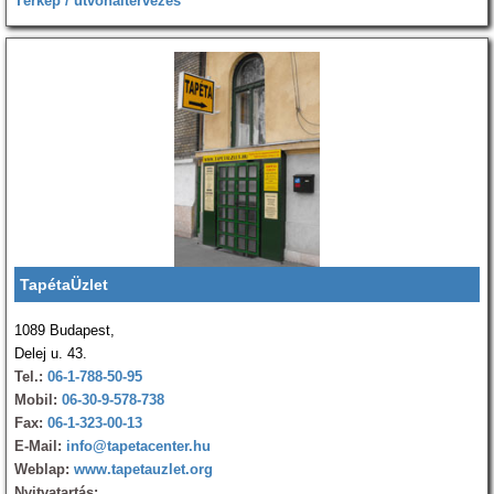
Térkép / útvonaltervezés
TapétaÜzlet
1089 Budapest,
Delej u. 43.
Tel.:
06-1-788-50-95
Mobil:
06-30-9-578-738
Fax:
06-1-323-00-13
E-Mail:
info@tapetacenter.hu
Weblap:
www.tapetauzlet.org
Nyitvatartás: