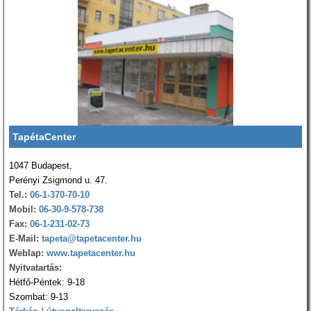
TapétaCenter
1047 Budapest,
Perényi Zsigmond u. 47.
Tel.:
06-1-370-70-10
Mobil:
06-30-9-578-738
Fax:
06-1-231-02-73
E-Mail:
tapeta@tapetacenter.hu
Weblap:
www.tapetacenter.hu
Nyitvatartás:
Hétfő-Péntek: 9-18
Szombat: 9-13