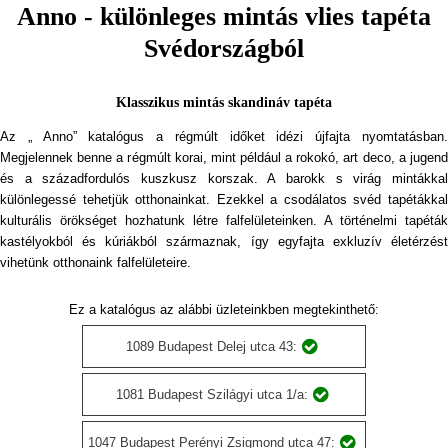
Anno - különleges mintás vlies tapéta
Svédországból
Klasszikus mintás skandináv tapéta
Az „ Anno” katalógus a régmúlt időket idézi újfajta nyomtatásban.
Megjelennek benne a régmúlt korai, mint például a rokokó, art deco, a jugend
és a századfordulós kuszkusz korszak. A barokk s virág mintákkal
különlegessé tehetjük otthonainkat. Ezekkel a csodálatos svéd tapétákkal
kulturális örökséget hozhatunk létre falfelületeinken. A történelmi tapéták
kastélyokból és kúriákból származnak, így egyfajta exkluzív életérzést
vihetünk otthonaink falfelületeire.
Ez a katalógus az alábbi üzleteinkben megtekinthető:
1089 Budapest Delej utca 43:
1081 Budapest Szilágyi utca 1/a:
1047 Budapest Perényi Zsigmond utca 47: