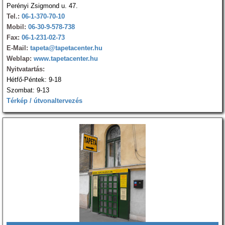
Perényi Zsigmond u. 47.
Tel.:
06-1-370-70-10
Mobil:
06-30-9-578-738
Fax:
06-1-231-02-73
E-Mail:
tapeta@tapetacenter.hu
Weblap:
www.tapetacenter.hu
Nyitvatartás:
Hétfő-Péntek: 9-18
Szombat: 9-13
Térkép / útvonaltervezés