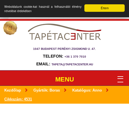
Weboldalunk cookie-kat használ a felhasználói élmény
Értem
növelése érdekében
1047 BUDAPEST PERÉNYI ZSIGMOND U. 47.
TELEFON:
+36 1 370 7010
EMAIL:
TAPETA@TAPETACENTER.HU
MENU
Kezdőlap
Gyártók: Boras
Katalógus: Anno
Cikkszám: 4531