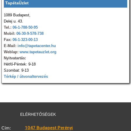
TapétaÜzlet
1089 Budapest,
Delej u. 43.
Tel.:
06-1-788-50-95
Mobil:
06-30-9-578-738
Fax:
06-1-323-00-13
E-Mail:
info@tapetacenter.hu
Weblap:
www.tapetauzlet.org
Nyitvatartás:
Hétfő-Péntek: 9-18
Szombat: 9-13
Térkép / útvonaltervezés
ELÉRHETŐSÉGEK
1047 Budapest Perényi
Cím: