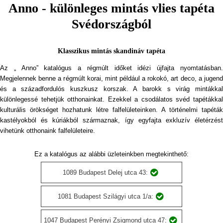
Anno - különleges mintás vlies tapéta
Svédországból
Klasszikus mintás skandináv tapéta
Az „ Anno” katalógus a régmúlt időket idézi újfajta nyomtatásban.
Megjelennek benne a régmúlt korai, mint például a rokokó, art deco, a jugend
és a századfordulós kuszkusz korszak. A barokk s virág mintákkal
különlegessé tehetjük otthonainkat. Ezekkel a csodálatos svéd tapétákkal
kulturális örökséget hozhatunk létre falfelületeinken. A történelmi tapéták
kastélyokból és kúriákból származnak, így egyfajta exkluzív életérzést
vihetünk otthonaink falfelületeire.
Ez a katalógus az alábbi üzleteinkben megtekinthető:
1089 Budapest Delej utca 43:
1081 Budapest Szilágyi utca 1/a:
1047 Budapest Perényi Zsigmond utca 47: