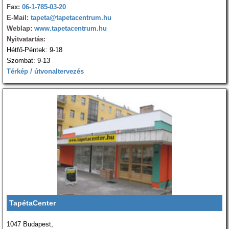
Fax:
06-1-785-03-20
E-Mail:
tapeta@tapetacentrum.hu
Weblap:
www.tapetacentrum.hu
Nyitvatartás:
Hétfő-Péntek: 9-18
Szombat: 9-13
Térkép / útvonaltervezés
TapétaCenter
1047 Budapest,