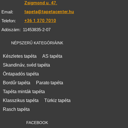
Zsigmond u. 47.
tapeta@tapetacenter.hu
Email:
+36 1 370 7010
Telefon:
Adószám:
11453835-2-07
NÉPSZERŰ KATEGÓRIÁINK
Készletes tapéta
AS tapéta
Skandináv, svéd tapéta
Öntapadós tapéta
Bordűr tapéta
Parato tapéta
Tapéta minták tapéta
Klasszikus tapéta
Türkiz tapéta
Rasch tapéta
FACEBOOK