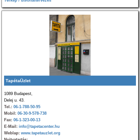
Térkép / útvonaltervezés
TapétaÜzlet
1089 Budapest,
Delej u. 43.
Tel.:
06-1-788-50-95
Mobil:
06-30-9-578-738
Fax:
06-1-323-00-13
E-Mail:
info@tapetacenter.hu
Weblap:
www.tapetauzlet.org
Nyitvatartás: