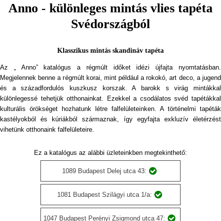
Anno - különleges mintás vlies tapéta
Svédországból
Klasszikus mintás skandináv tapéta
Az „ Anno” katalógus a régmúlt időket idézi újfajta nyomtatásban.
Megjelennek benne a régmúlt korai, mint például a rokokó, art deco, a jugend
és a századfordulós kuszkusz korszak. A barokk s virág mintákkal
különlegessé tehetjük otthonainkat. Ezekkel a csodálatos svéd tapétákkal
kulturális örökséget hozhatunk létre falfelületeinken. A történelmi tapéták
kastélyokból és kúriákból származnak, így egyfajta exkluzív életérzést
vihetünk otthonaink falfelületeire.
Ez a katalógus az alábbi üzleteinkben megtekinthető:
1089 Budapest Delej utca 43:
1081 Budapest Szilágyi utca 1/a:
1047 Budapest Perényi Zsigmond utca 47: