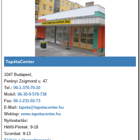
TapétaCenter
1047 Budapest,
Perényi Zsigmond u. 47.
Tel.:
06-1-370-70-10
Mobil:
06-30-9-578-738
Fax:
06-1-231-02-73
E-Mail:
tapeta@tapetacenter.hu
Weblap:
www.tapetacenter.hu
Nyitvatartás:
Hétfő-Péntek: 9-18
Szombat: 9-13