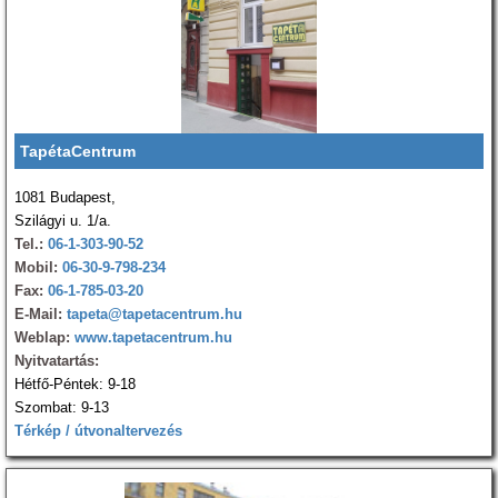
TapétaCentrum
1081 Budapest,
Szilágyi u. 1/a.
Tel.:
06-1-303-90-52
Mobil:
06-30-9-798-234
Fax:
06-1-785-03-20
E-Mail:
tapeta@tapetacentrum.hu
Weblap:
www.tapetacentrum.hu
Nyitvatartás:
Hétfő-Péntek: 9-18
Szombat: 9-13
Térkép / útvonaltervezés