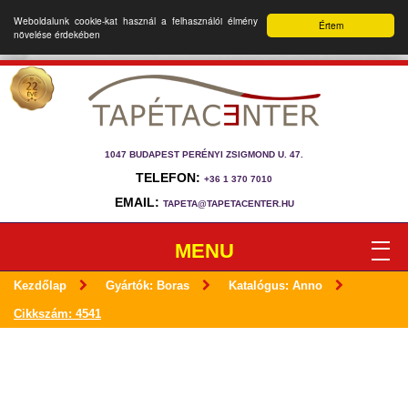
Weboldalunk cookie-kat használ a felhasználói élmény
Értem
növelése érdekében
1047 BUDAPEST PERÉNYI ZSIGMOND U. 47.
TELEFON:
+36 1 370 7010
EMAIL:
TAPETA@TAPETACENTER.HU
MENU
Kezdőlap
Gyártók: Boras
Katalógus: Anno
Cikkszám: 4541