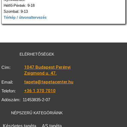
Hétfő-Péntek: 9-18
Szombat: 9-13
Térkép / útvonaltervezés
ELÉRHETŐSÉGEK
1047 Budapest Perényi
Cím:
Zsigmond u. 47.
tapeta@tapetacenter.hu
Email:
+36 1 370 7010
Telefon:
Adószám:
11453835-2-07
NÉPSZERŰ KATEGÓRIÁINK
Készletes tapéta
AS tapéta