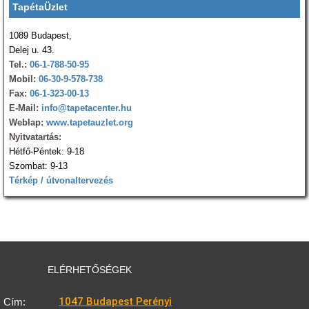
TapétaÜzlet
1089 Budapest,
Delej u. 43.
Tel.:
06-1-788-50-95
Mobil:
06-30-9-578-738
Fax:
06-1-323-00-13
E-Mail:
info@tapetacenter.hu
Weblap:
www.tapetauzlet.org
Nyitvatartás:
Hétfő-Péntek: 9-18
Szombat: 9-13
Térkép / útvonaltervezés
ELÉRHETŐSÉGEK
1047 Budapest Perényi
Cím: