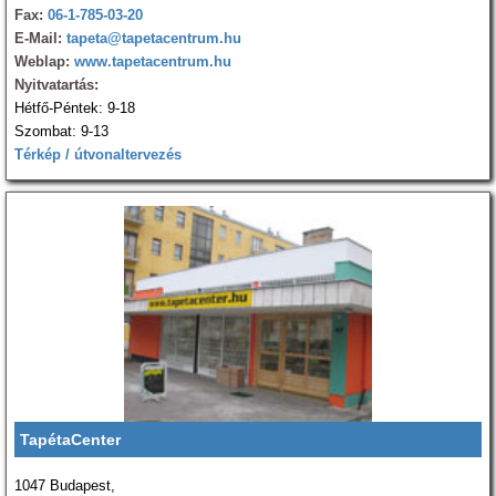
Fax:
06-1-785-03-20
E-Mail:
tapeta@tapetacentrum.hu
Weblap:
www.tapetacentrum.hu
Nyitvatartás:
Hétfő-Péntek: 9-18
Szombat: 9-13
Térkép / útvonaltervezés
TapétaCenter
1047 Budapest,