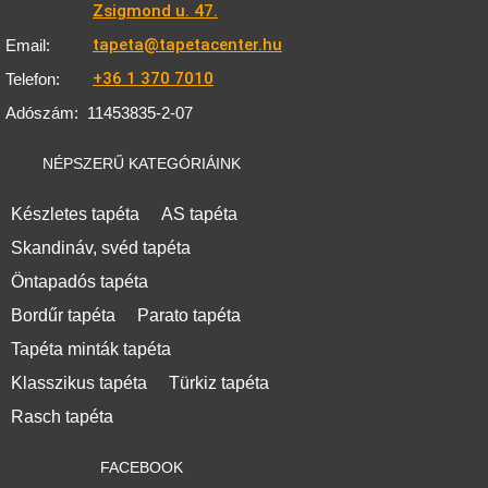
Zsigmond u. 47.
tapeta@tapetacenter.hu
Email:
+36 1 370 7010
Telefon:
Adószám:
11453835-2-07
NÉPSZERŰ KATEGÓRIÁINK
Készletes tapéta
AS tapéta
Skandináv, svéd tapéta
Öntapadós tapéta
Bordűr tapéta
Parato tapéta
Tapéta minták tapéta
Klasszikus tapéta
Türkiz tapéta
Rasch tapéta
FACEBOOK