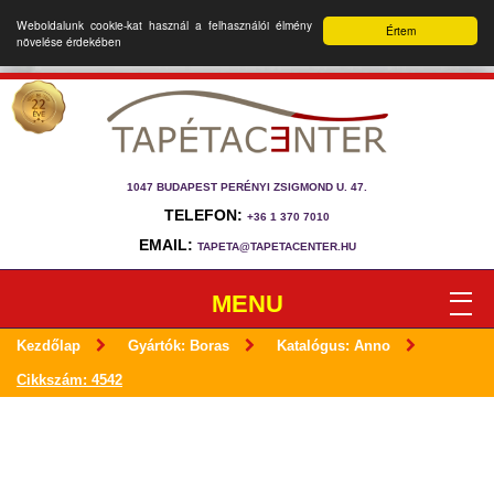
Weboldalunk cookie-kat használ a felhasználói élmény
Értem
növelése érdekében
1047 BUDAPEST PERÉNYI ZSIGMOND U. 47.
TELEFON:
+36 1 370 7010
EMAIL:
TAPETA@TAPETACENTER.HU
MENU
Kezdőlap
Gyártók: Boras
Katalógus: Anno
Cikkszám: 4542