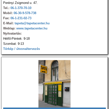
Perényi Zsigmond u. 47.
Tel.:
06-1-370-70-10
Mobil:
06-30-9-578-738
Fax:
06-1-231-02-73
E-Mail:
tapeta@tapetacenter.hu
Weblap:
www.tapetacenter.hu
Nyitvatartás:
Hétfő-Péntek: 9-18
Szombat: 9-13
Térkép / útvonaltervezés