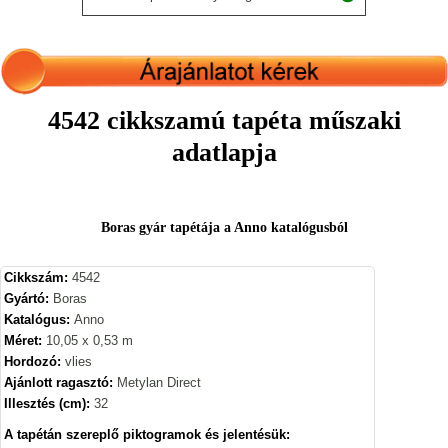
4542 cikkszamú tapéta műszaki
adatlapja
Boras gyár tapétája a Anno katalógusból
Cikkszám:
4542
Gyártó:
Boras
Katalógus:
Anno
Méret:
10,05 x 0,53 m
Hordozó:
vlies
Ajánlott ragasztó:
Metylan Direct
Illesztés (cm):
32
A tapétán szereplő piktogramok és jelentésük: