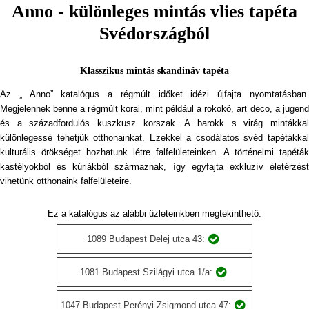
Anno - különleges mintás vlies tapéta
Svédországból
Klasszikus mintás skandináv tapéta
Az „ Anno” katalógus a régmúlt időket idézi újfajta nyomtatásban.
Megjelennek benne a régmúlt korai, mint például a rokokó, art deco, a jugend
és a századfordulós kuszkusz korszak. A barokk s virág mintákkal
különlegessé tehetjük otthonainkat. Ezekkel a csodálatos svéd tapétákkal
kulturális örökséget hozhatunk létre falfelületeinken. A történelmi tapéták
kastélyokból és kúriákból származnak, így egyfajta exkluzív életérzést
vihetünk otthonaink falfelületeire.
Ez a katalógus az alábbi üzleteinkben megtekinthető:
1089 Budapest Delej utca 43:
1081 Budapest Szilágyi utca 1/a:
1047 Budapest Perényi Zsigmond utca 47: