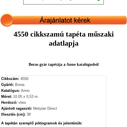
4550 cikkszamú tapéta műszaki
adatlapja
Boras gyár tapétája a Anno katalógusból
Cikkszám:
4550
Gyártó:
Boras
Katalógus:
Anno
Méret:
10,05 x 0,53 m
Hordozó:
vlies
Ajánlott ragasztó:
Metylan Direct
Illesztés (cm):
38
A tapétán szereplő piktogramok és jelentésük: