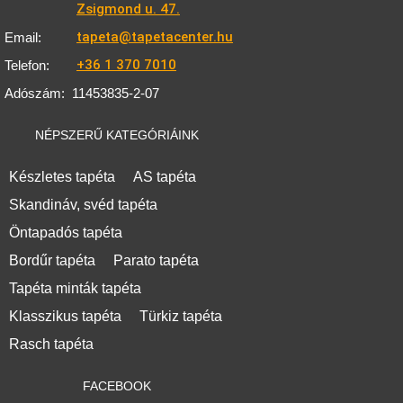
Zsigmond u. 47.
tapeta@tapetacenter.hu
Email:
+36 1 370 7010
Telefon:
Adószám:
11453835-2-07
NÉPSZERŰ KATEGÓRIÁINK
Készletes tapéta
AS tapéta
Skandináv, svéd tapéta
Öntapadós tapéta
Bordűr tapéta
Parato tapéta
Tapéta minták tapéta
Klasszikus tapéta
Türkiz tapéta
Rasch tapéta
FACEBOOK