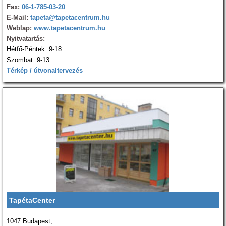
Fax:
06-1-785-03-20
E-Mail:
tapeta@tapetacentrum.hu
Weblap:
www.tapetacentrum.hu
Nyitvatartás:
Hétfő-Péntek: 9-18
Szombat: 9-13
Térkép / útvonaltervezés
TapétaCenter
1047 Budapest,