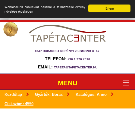
Weboldalunk cookie-kat használ a felhasználói élmény
Értem
növelése érdekében
1047 BUDAPEST PERÉNYI ZSIGMOND U. 47.
TELEFON:
+36 1 370 7010
EMAIL:
TAPETA@TAPETACENTER.HU
MENU
Kezdőlap
Gyártók: Boras
Katalógus: Anno
Cikkszám: 4550