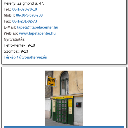
Perényi Zsigmond u. 47.
Tel.:
06-1-370-70-10
Mobil:
06-30-9-578-738
Fax:
06-1-231-02-73
E-Mail:
tapeta@tapetacenter.hu
Weblap:
www.tapetacenter.hu
Nyitvatartás:
Hétfő-Péntek: 9-18
Szombat: 9-13
Térkép / útvonaltervezés