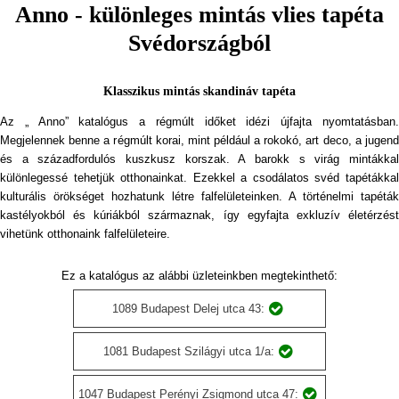
Anno - különleges mintás vlies tapéta
Svédországból
Klasszikus mintás skandináv tapéta
Az „ Anno” katalógus a régmúlt időket idézi újfajta nyomtatásban.
Megjelennek benne a régmúlt korai, mint például a rokokó, art deco, a jugend
és a századfordulós kuszkusz korszak. A barokk s virág mintákkal
különlegessé tehetjük otthonainkat. Ezekkel a csodálatos svéd tapétákkal
kulturális örökséget hozhatunk létre falfelületeinken. A történelmi tapéták
kastélyokból és kúriákból származnak, így egyfajta exkluzív életérzést
vihetünk otthonaink falfelületeire.
Ez a katalógus az alábbi üzleteinkben megtekinthető:
1089 Budapest Delej utca 43:
1081 Budapest Szilágyi utca 1/a:
1047 Budapest Perényi Zsigmond utca 47: